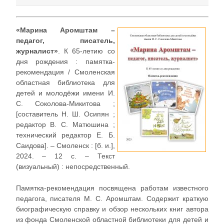
«Марина Аромштам –
педагог, писатель,
журналист»
. К 65-летию со
дня рождения : памятка-
рекомендация / Смоленская
областная библиотека для
детей и молодёжи имени И.
С. Соколова-Микитова ;
[составитель Н. Ш. Осипян ;
редактор В. С. Матюшина ;
технический редактор Е. Б.
Саидова]. – Смоленск : [б. и.],
2024. – 12 с. – Текст
(визуальный) : непосредственный.
Памятка-рекомендация посвящена работам известного
педагога, писателя М. С. Аромштам. Содержит краткую
биографическую справку и обзор нескольких книг автора
из фонда Смоленской областной библиотеки для детей и