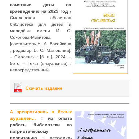
памятные даты по
краеведению на 2025 год
/
Смоленская областная
библиотека для детей и
молодёжи имени И. С.
Соколова-Микитова ;
[составитель Н. А. Васейкина
; редактор В. С. Матюшина].
– Смоленск : [б. и.], 2024. –
56 с. – Текст (визуальный) :
непосредственный.
Скачать издание
А превратились в белых
журавлей…
: из опыта
работы библиотеки по
патриотическому
воспитанию : методико-