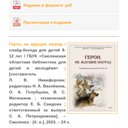
Издание в формате .pdf
Презентация к изданию
Герои, не ждущие наград
:
слайд-беседа для детей 9-
12 лет / ГБУК «Смоленская
областная библиотека для
детей и молодёжи» ;
[составитель
Л. В. Никифорова;
редакторы Н. А. Васейкина,
О. А. Голубцова, В. С.
Матюшина ; технический
редактор Е. Б. Саидова ;
ответственный за выпуск
С. А. Петрищенкова]. –
Смоленск : [б. и.], 2023. – 24 с.