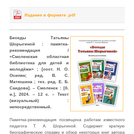
Издание в формате .pdf
Беседы Татьяны
Шорыгиной : памятка-
рекомендация /
«Смоленская областная
библиотека для детей и
молодёжи» ; [сост. Н. О.
Осипян; ред. В. С.
Матюшина ; тех. ред. Е. Б.
Саидова]. – Смоленск : [б.
и.], 2024. – 12 с. – Текст
(визуальный) :
непосредственный.
Памятка-рекомендация посвящена работам известного
педагога Т. А. Шорыгиной. Содержит краткую
биографическую справку и обзор некоторых книг автора