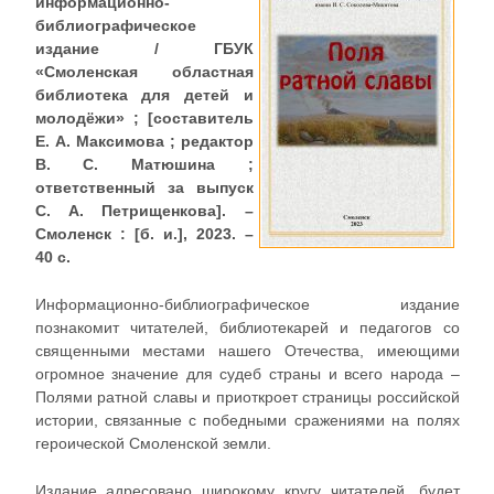
информационно-
библиографическое
издание / ГБУК
«Смоленская областная
библиотека для детей и
молодёжи» ; [составитель
Е. А. Максимова ; редактор
В. С. Матюшина ;
ответственный за выпуск
С. А. Петрищенкова]. –
Смоленск : [б. и.], 2023. –
40 с.
Информационно-библиографическое издание
познакомит читателей, библиотекарей и педагогов со
священными местами нашего Отечества, имеющими
огромное значение для судеб страны и всего народа –
Полями ратной славы и приоткроет страницы российской
истории, связанные с победными сражениями на полях
героической Смоленской земли.
Издание адресовано широкому кругу читателей, будет