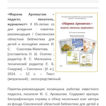
«Марина Аромштам –
педагог, писатель,
журналист»
. К 65-летию со
дня рождения : памятка-
рекомендация / Смоленская
областная библиотека для
детей и молодёжи имени И.
С. Соколова-Микитова ;
[составитель Н. Ш. Осипян ;
редактор В. С. Матюшина ;
технический редактор Е. Б.
Саидова]. – Смоленск : [б. и.],
2024. – 12 с. – Текст
(визуальный) : непосредственный.
Памятка-рекомендация посвящена работам известного
педагога, писателя М. С. Аромштам. Содержит краткую
биографическую справку и обзор нескольких книг автора
из фонда Смоленской областной библиотеки для детей и