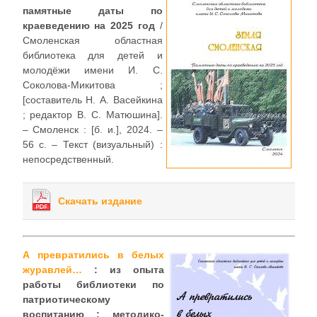
памятные даты по
краеведению на 2025 год
/
Смоленская областная
библиотека для детей и
молодёжи имени И. С.
Соколова-Микитова ;
[составитель Н. А. Васейкина
; редактор В. С. Матюшина].
– Смоленск : [б. и.], 2024. –
56 с. – Текст (визуальный) :
непосредственный.
Скачать издание
А превратились в белых
журавлей…
: из опыта
работы библиотеки по
патриотическому
воспитанию : методико-