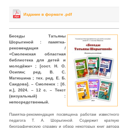
Издание в формате .pdf
Беседы Татьяны
Шорыгиной : памятка-
рекомендация /
«Смоленская областная
библиотека для детей и
молодёжи» ; [сост. Н. О.
Осипян; ред. В. С.
Матюшина ; тех. ред. Е. Б.
Саидова]. – Смоленск : [б.
и.], 2024. – 12 с. – Текст
(визуальный) :
непосредственный.
Памятка-рекомендация посвящена работам известного
педагога Т. А. Шорыгиной. Содержит краткую
биографическую справку и обзор некоторых книг автора