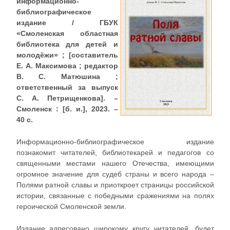
информационно-
библиографическое
издание / ГБУК
«Смоленская областная
библиотека для детей и
молодёжи» ; [составитель
Е. А. Максимова ; редактор
В. С. Матюшина ;
ответственный за выпуск
С. А. Петрищенкова]. –
Смоленск : [б. и.], 2023. –
40 с.
Информационно-библиографическое издание
познакомит читателей, библиотекарей и педагогов со
священными местами нашего Отечества, имеющими
огромное значение для судеб страны и всего народа –
Полями ратной славы и приоткроет страницы российской
истории, связанные с победными сражениями на полях
героической Смоленской земли.
Издание адресовано широкому кругу читателей, будет