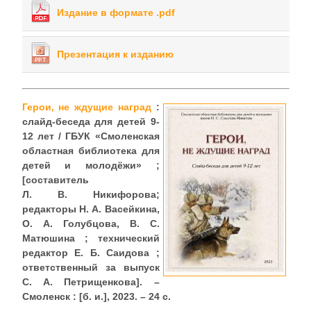
Издание в формате .pdf
Презентация к изданию
Герои, не ждущие наград
:
слайд-беседа для детей 9-
12 лет / ГБУК «Смоленская
областная библиотека для
детей и молодёжи» ;
[составитель
Л. В. Никифорова;
редакторы Н. А. Васейкина,
О. А. Голубцова, В. С.
Матюшина ; технический
редактор Е. Б. Саидова ;
ответственный за выпуск
С. А. Петрищенкова]. –
Смоленск : [б. и.], 2023. – 24 с.