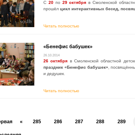
С
20
по
29 октября
в Смоленской областн
прошёл
цикл интерактивных бесед, посвя
Читать полностью
«Бенефис бабушек»
26.10.2014
26 октября
в Смоленской областной детск
праздник «Бенефис бабушек»
, посвящённ
и дедушек.
Читать полностью
ервая
«
285
286
287
288
289
оследняя