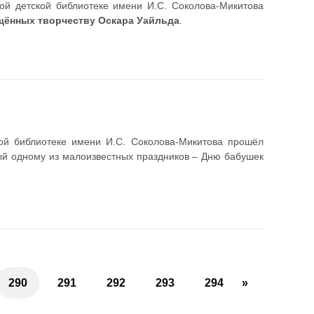
ой детской библиотеке имени И.С. Соколова-Микитова
щённых творчеству Оскара Уайльда
.
ой библиотеке имени И.С. Соколова-Микитова прошёл
ый одному из малоизвестных праздников – Дню бабушек
290
291
292
293
294
»