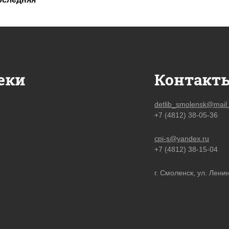
еки
Контакт
detlib_smolensk@mail.
+7 (4812) 38-05-36
cpi-s@yandex.ru
+7 (4812) 38-15-04
г. Смоленск, ул. Ленин