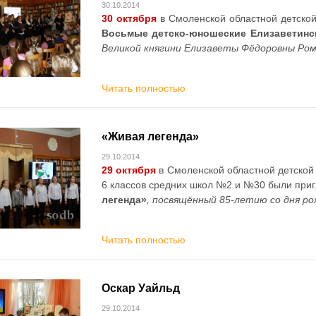
30.10.2014
30 октября
в Смоленской областной детско
Восьмые детско-юношеские Елизаветинс
Великой княгини Елизаветы Фёдоровны Ром
Читать полностью
«Живая легенда»
29.10.2014
29 октября
в Смоленской областной детской
6 классов средних школ №2 и №30 были при
легенда»
, посвящённый 85-летию со дня ро
Читать полностью
Оскар Уайльд
29.10.2014