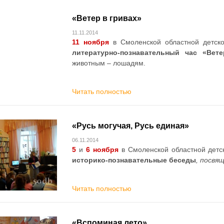
«Ветер в гривах»
11.11.2014
11
ноября
в Смоленской областной детск
литературно-познавательный час «Вет
животным – лошадям.
Читать полностью
«Русь могучая, Русь единая»
06.11.2014
5
и
6 ноября
в Смоленской областной детс
историко-познавательные беседы
, посвя
Читать полностью
«Вспоминая лето»