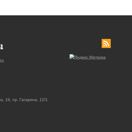
ы
ru
а, 16; пр. Гагарина, 12/1