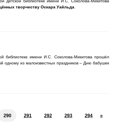
ой детской библиотеке имени И.С. Соколова-Микитова
щённых творчеству Оскара Уайльда
.
ой библиотеке имени И.С. Соколова-Микитова прошёл
ый одному из малоизвестных праздников – Дню бабушек
290
291
292
293
294
»