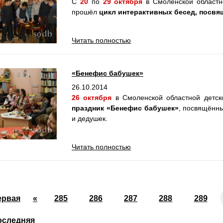
С
20
по
29 октября
в Смоленской областн
прошёл
цикл интерактивных бесед, посвя
Читать полностью
«Бенефис бабушек»
26.10.2014
26 октября
в Смоленской областной детск
праздник «Бенефис бабушек»
, посвящённ
и дедушек.
Читать полностью
ервая
«
285
286
287
288
289
оследняя