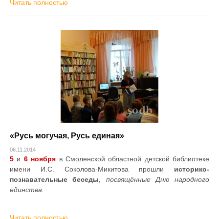
Читать полностью
«Русь могучая, Русь единая»
06.11.2014
5
и
6 ноября
в Смоленской областной детской библиотеке
имени И.С. Соколова-Микитова прошли
историко-
познавательные беседы
, посвящённые Дню народного
единства.
Читать полностью