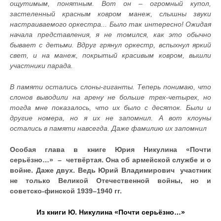
ощутимым, понятным. Вот он – огромный купол,
застеленный красным ковром манеж, слышны звуки
настраиваемого оркестра... Было так интересно! Ожидая
начала представления, я не томился, как это обычно
бывает с детьми. Вдруг грянул оркестр, вспыхнул яркий
свет, и на манеж, покрытый красивым ковром, вышли
участники парада.
В памяти остались слоны-гиганты. Теперь понимаю, что
слонов выводили на арену не больше трех-четырех, но
тогда мне показалось, что их было с десяток. Были и
другие номера, но я их не запомнил. А вот клоуны
остались в памяти навсегда. Даже фамилию их запомнил
Особая глава в книге Юрия Никулина «Почти
серьёзно…»
–
четвёртая. Она об армейской службе и о
войне. Даже двух. Ведь Юрий Владимирович участник
не только Великой Отечественной войны, но и
советско-финской 1939–1940 гг.
Из книги Ю. Никулина «Почти серьёзно…»