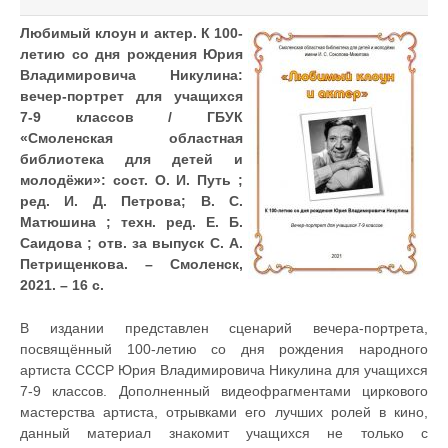
Любимый клоун и актер. К 100-
летию со дня рождения Юрия
Владимировича Никулина:
вечер-портрет для учащихся
7-9 классов / ГБУК
«Смоленская областная
библиотека для детей и
молодёжи»: сост. О. И. Путь ;
ред. И. Д. Петрова; В. С.
Матюшина ; техн. ред. Е. Б.
Саидова ; отв. за выпуск С. А.
Петрищенкова. – Смоленск,
2021. – 16 с.
В издании представлен сценарий вечера-портрета,
посвящённый 100-летию со дня рождения народного
артиста СССР Юрия Владимировича Никулина для учащихся
7-9 классов. Дополненный видеофрагментами циркового
мастерства артиста, отрывками его лучших ролей в кино,
данный материал знакомит учащихся не только с