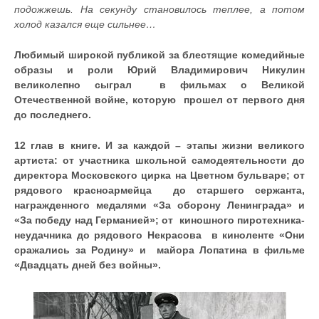
подожжешь. На секунду становилось теплее, а потом
холод казался еще сильнее…
Любимый широкой публикой за блестящие комедийные
образы и роли Юрий Владимирович Никулин
великолепно сыграл в фильмах о Великой
Отечественной войне, которую прошел от первого дня
до последнего.
12 глав в книге. И за каждой – этапы жизни великого
артиста: от участника школьной самодеятельности до
директора Московского цирка на Цветном бульваре; от
рядового красноармейца до старшего сержанта,
награжденного медалями «За оборону Ленинграда» и
«За победу над Германией»; от киношного пиротехника-
неудачника до рядового Некрасова в киноленте «Они
сражались за Родину» и майора Лопатина в фильме
«Двадцать дней без войны».