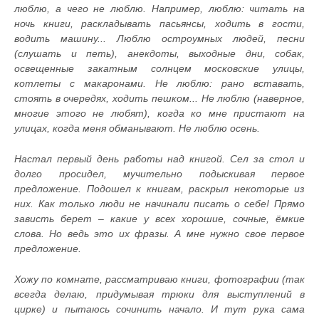
люблю, а чего не люблю. Например, люблю: читать на
ночь книги, раскладывать пасьянсы, ходить в гости,
водить машину... Люблю остроумных людей, песни
(слушать и петь), анекдоты, выходные дни, собак,
освещенные закатным солнцем московские улицы,
котлеты с макаронами. Не люблю: рано вставать,
стоять в очередях, ходить пешком... Не люблю (наверное,
многие этого не любят), когда ко мне пристают на
улицах, когда меня обманывают. Не люблю осень.
Настал первый день работы над книгой. Сел за стол и
долго просидел, мучительно подыскивая первое
предложение. Подошел к книгам, раскрыл некоторые из
них. Как только люди не начинали писать о себе! Прямо
зависть берет – какие у всех хорошие, сочные, ёмкие
слова. Но ведь это их фразы. А мне нужно свое первое
предложение.
Хожу по комнате, рассматриваю книги, фотографии (так
всегда делаю, придумывая трюки для выступлений в
цирке) и пытаюсь сочинить начало. И тут рука сама