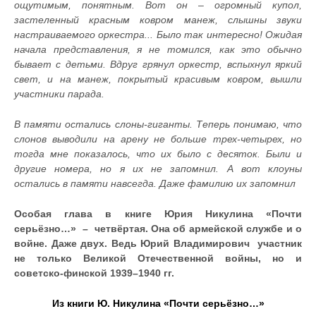
ощутимым, понятным. Вот он – огромный купол,
застеленный красным ковром манеж, слышны звуки
настраиваемого оркестра... Было так интересно! Ожидая
начала представления, я не томился, как это обычно
бывает с детьми. Вдруг грянул оркестр, вспыхнул яркий
свет, и на манеж, покрытый красивым ковром, вышли
участники парада.
В памяти остались слоны-гиганты. Теперь понимаю, что
слонов выводили на арену не больше трех-четырех, но
тогда мне показалось, что их было с десяток. Были и
другие номера, но я их не запомнил. А вот клоуны
остались в памяти навсегда. Даже фамилию их запомнил
Особая глава в книге Юрия Никулина «Почти
серьёзно…»
–
четвёртая. Она об армейской службе и о
войне. Даже двух. Ведь Юрий Владимирович участник
не только Великой Отечественной войны, но и
советско-финской 1939–1940 гг.
Из книги Ю. Никулина «Почти серьёзно…»