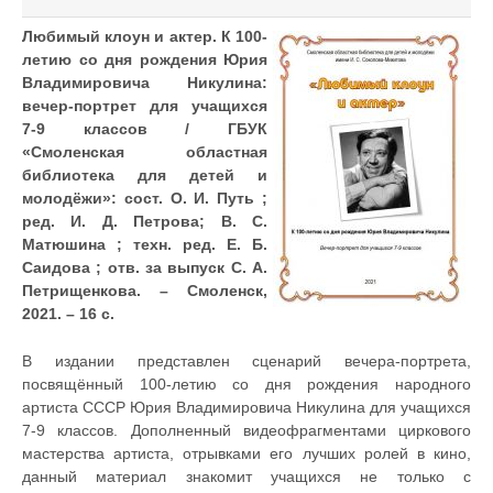
Любимый клоун и актер. К 100-
летию со дня рождения Юрия
Владимировича Никулина:
вечер-портрет для учащихся
7-9 классов / ГБУК
«Смоленская областная
библиотека для детей и
молодёжи»: сост. О. И. Путь ;
ред. И. Д. Петрова; В. С.
Матюшина ; техн. ред. Е. Б.
Саидова ; отв. за выпуск С. А.
Петрищенкова. – Смоленск,
2021. – 16 с.
В издании представлен сценарий вечера-портрета,
посвящённый 100-летию со дня рождения народного
артиста СССР Юрия Владимировича Никулина для учащихся
7-9 классов. Дополненный видеофрагментами циркового
мастерства артиста, отрывками его лучших ролей в кино,
данный материал знакомит учащихся не только с