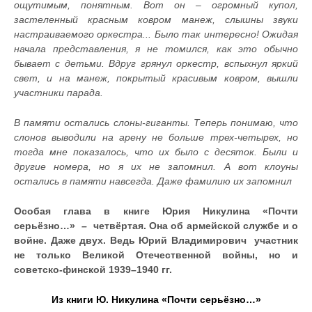
ощутимым, понятным. Вот он – огромный купол,
застеленный красным ковром манеж, слышны звуки
настраиваемого оркестра... Было так интересно! Ожидая
начала представления, я не томился, как это обычно
бывает с детьми. Вдруг грянул оркестр, вспыхнул яркий
свет, и на манеж, покрытый красивым ковром, вышли
участники парада.
В памяти остались слоны-гиганты. Теперь понимаю, что
слонов выводили на арену не больше трех-четырех, но
тогда мне показалось, что их было с десяток. Были и
другие номера, но я их не запомнил. А вот клоуны
остались в памяти навсегда. Даже фамилию их запомнил
Особая глава в книге Юрия Никулина «Почти
серьёзно…»
–
четвёртая. Она об армейской службе и о
войне. Даже двух. Ведь Юрий Владимирович участник
не только Великой Отечественной войны, но и
советско-финской 1939–1940 гг.
Из книги Ю. Никулина «Почти серьёзно…»