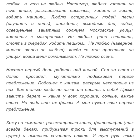
люблю, а чего не люблю. Например, люблю: читать на
ночь книги, раскладывать пасьянсы, ходить в гости,
водить машину... Люблю остроумных людей, песни
(слушать и петь), анекдоты, выходные дни, собак,
освещенные закатным солнцем московские улицы,
котлеты с макаронами. Не люблю: рано вставать,
стоять в очередях, ходить пешком... Не люблю (наверное,
многие этого не любят), когда ко мне пристают на
улицах, когда меня обманывают. Не люблю осень.
Настал первый день работы над книгой. Сел за стол и
долго просидел, мучительно подыскивая первое
предложение. Подошел к книгам, раскрыл некоторые из
них. Как только люди не начинали писать о себе! Прямо
зависть берет – какие у всех хорошие, сочные, ёмкие
слова. Но ведь это их фразы. А мне нужно свое первое
предложение.
Хожу по комнате, рассматриваю книги, фотографии (так
всегда делаю, придумывая трюки для выступлений в
цирке) и пытаюсь сочинить начало. И тут рука сама