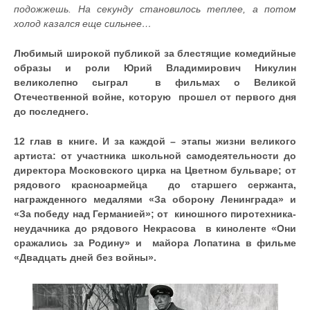
подожжешь. На секунду становилось теплее, а потом
холод казался еще сильнее…
Любимый широкой публикой за блестящие комедийные
образы и роли Юрий Владимирович Никулин
великолепно сыграл в фильмах о Великой
Отечественной войне, которую прошел от первого дня
до последнего.
12 глав в книге. И за каждой – этапы жизни великого
артиста: от участника школьной самодеятельности до
директора Московского цирка на Цветном бульваре; от
рядового красноармейца до старшего сержанта,
награжденного медалями «За оборону Ленинграда» и
«За победу над Германией»; от киношного пиротехника-
неудачника до рядового Некрасова в киноленте «Они
сражались за Родину» и майора Лопатина в фильме
«Двадцать дней без войны».