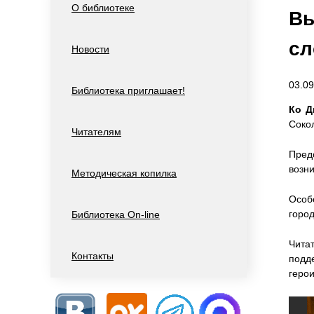
О библиотеке
Вы
сл
Новости
03.09
Библиотека приглашает!
Ко Д
Соко
Читателям
Пред
возн
Методическая копилка
Особ
город
Библиотека On-line
Чита
Контакты
подд
геро