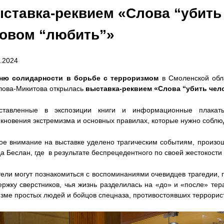
ставка-реквием «Слова “убить
овом “любить”»
.2024
ню солидарности в борьбе с терроризмом
в Смоленской обла
лова-Микитова открылась
выставка-реквием «Слова “убить чел
ставленные в экспозиции книги и информационные плакат
икновения экстремизма и основных правилах, которые нужно соблюд
ое внимание на выставке уделено трагическим событиям, произош
а Беслан, где в результате беспрецедентного по своей жестокости
тели могут познакомиться с воспоминаниями очевидцев трагедии, 
ержку сверстников, чья жизнь разделилась на «до» и «после» те
изме простых людей и бойцов спецназа, противостоявших террорис