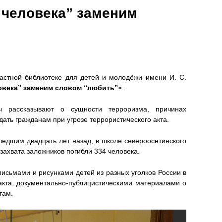
 человека” заменим
стной библиотеке для детей и молодёжи имени И. С.
овека” заменим словом “любить”»
.
ы рассказывают о сущности терроризма, причинах
ать гражданам при угрозе террористического акта.
едшим двадцать лет назад, в школе североосетинского
 захвата заложников погибли 334 человека.
письмами и рисунками детей из разных уголков России в
ракта, документально-публицистическими материалами о
там.