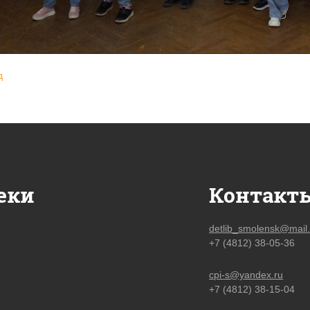
д
еки
Контакт
detlib_smolensk@mail.
+7 (4812) 38-05-36
cpi-s@yandex.ru
+7 (4812) 38-15-04