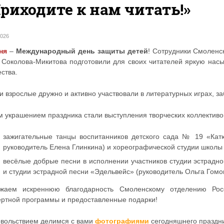
риходите к нам читать!»
2026
ня
–
Международный день защиты детей
! Сотрудники Смоленс
. Соколова-Микитова подготовили для своих читателей яркую на
ства.
и взрослые дружно и активно участвовали в литературных играх, за
м украшением праздника стали выступления творческих коллективо
зажигательные танцы воспитанников детского сада № 19 «Кат
руководитель Елена Глинкина) и хореографической студии школы
весёлые добрые песни в исполнении участников студии эстрадно
и студии эстрадной песни «Эдельвейс» (руководитель Ольга Гомо
жаем искреннюю благодарность Смоленскому отделению Рос
ертной программы и предоставленные подарки!
овольствием делимся с вами
фотографиями
сегодняшнего праздни