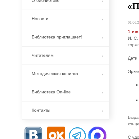
О библиотеке
«П
Новости
01.06.
1 ию
Библиотека приглашает!
И. С
торже
Читателям
Дети 
Ярки
Методическая копилка
Библиотека On-line
Контакты
Выра
конц
С уд