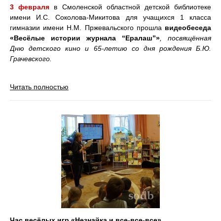
3 февраля
в Смоленской областной детской библиотеке
имени И.С. Соколова-Микитова для учащихся 1 класса
гимназии имени Н.М. Пржевальского прошла
видеобеседа
«Весёлые истории журнала “Ералаш”»
, посвящённая
Дню детского кино и 65-летию со дня рождения Б.Ю.
Грачевского.
Читать полностью
Час весёлых игр «Незнайка и все-все-все»