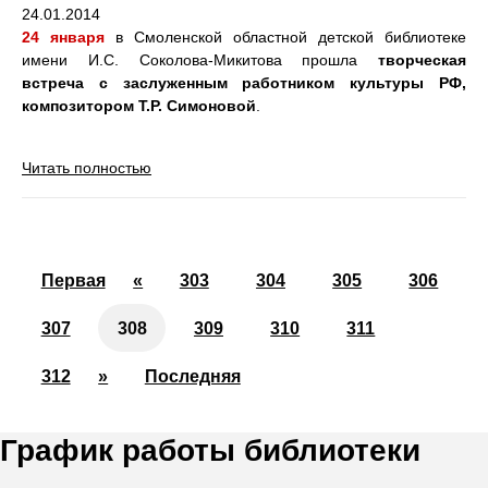
24.01.2014
24 января
в Смоленской областной детской библиотеке
имени И.С. Соколова-Микитова прошла
творческая
встреча с заслуженным работником культуры РФ,
композитором Т.Р. Симоновой
.
Читать полностью
Первая
«
303
304
305
306
307
308
309
310
311
312
»
Последняя
График работы библиотеки