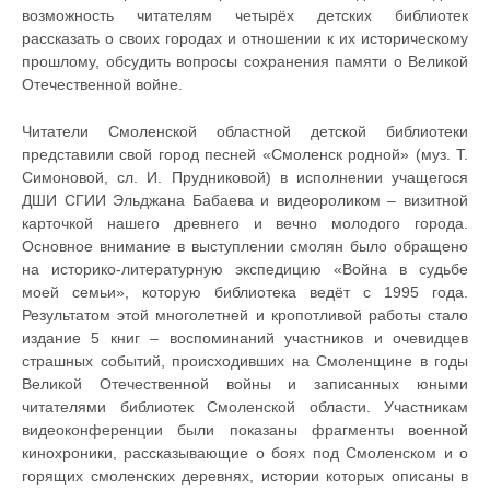
возможность читателям четырёх детских библиотек
рассказать о своих городах и отношении к их историческому
прошлому, обсудить вопросы сохранения памяти о Великой
Отечественной войне.
Читатели Смоленской областной детской библиотеки
представили свой город песней «Смоленск родной» (муз. Т.
Симоновой, сл. И. Прудниковой) в исполнении учащегося
ДШИ СГИИ Эльджана Бабаева и видеороликом – визитной
карточкой нашего древнего и вечно молодого города.
Основное внимание в выступлении смолян было обращено
на историко-литературную экспедицию «Война в судьбе
моей семьи», которую библиотека ведёт с 1995 года.
Результатом этой многолетней и кропотливой работы стало
издание 5 книг – воспоминаний участников и очевидцев
страшных событий, происходивших на Смоленщине в годы
Великой Отечественной войны и записанных юными
читателями библиотек Смоленской области. Участникам
видеоконференции были показаны фрагменты военной
кинохроники, рассказывающие о боях под Смоленском и о
горящих смоленских деревнях, истории которых описаны в