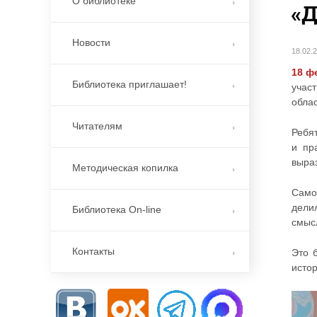
О библиотеке
«Д
Новости
18.02.
18 ф
Библиотека приглашает!
учас
обла
Читателям
Ребят
и пр
выра
Методическая копилка
Само
дели
Библиотека On-line
смыс
Контакты
Это 
исто