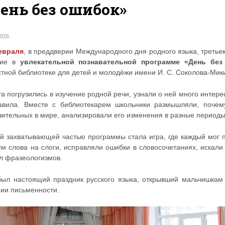
ень без ошибок»
2026
евраля
, в преддверии Международного дня родного языка, третье
тие в
увлекательной познавательной программе «День без
стной библиотеке для детей и молодёжи имени И. С. Соколова-Мик
а погрузились в изучение родной речи, узнали о ней много интер
авила. Вместе с библиотекарем школьники размышляли, почем
зительных в мире, анализировали его изменения в разные периоды
й захватывающей частью программы стала игра, где каждый мог п
ли слова на слоги, исправляли ошибки в словосочетаниях, искал
л фразеологизмов.
был настоящий праздник русского языка, открывший мальчишкам 
рии письменности.