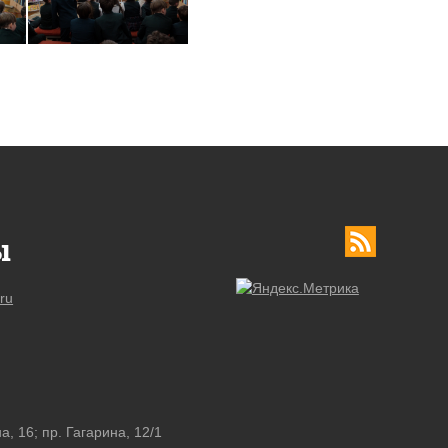
ы
ru
а, 16; пр. Гагарина, 12/1