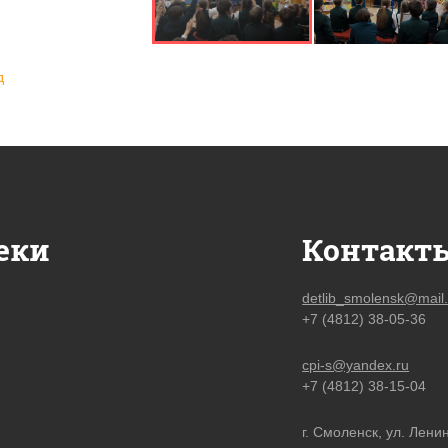
д
еки
Контакт
detlib_smolensk@mail.
+7 (4812) 38-05-36
cpi-s@yandex.ru
+7 (4812) 38-15-04
г. Смоленск, ул. Ленин