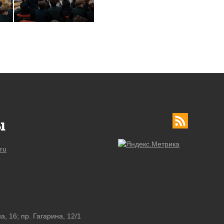
ы
ru
а, 16; пр. Гагарина, 12/1