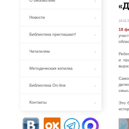
О библиотеке
«Д
Новости
18.02.
18 ф
Библиотека приглашает!
учас
обла
Читателям
Ребят
и пр
выра
Методическая копилка
Само
дели
Библиотека On-line
смыс
Контакты
Это 
исто