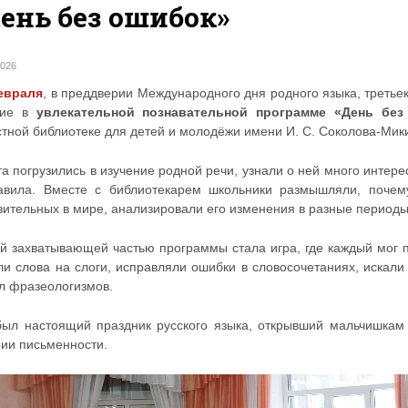
ень без ошибок»
2026
евраля
, в преддверии Международного дня родного языка, третье
тие в
увлекательной познавательной программе «День без
стной библиотеке для детей и молодёжи имени И. С. Соколова-Мик
а погрузились в изучение родной речи, узнали о ней много интер
авила. Вместе с библиотекарем школьники размышляли, почем
зительных в мире, анализировали его изменения в разные периоды
й захватывающей частью программы стала игра, где каждый мог п
ли слова на слоги, исправляли ошибки в словосочетаниях, искал
л фразеологизмов.
был настоящий праздник русского языка, открывший мальчишкам 
рии письменности.