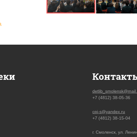
д
еки
Контакт
detlib_smolensk@mail.
+7 (4812) 38-05-36
cpi-s@yandex.ru
+7 (4812) 38-15-04
г. Смоленск, ул. Ленин