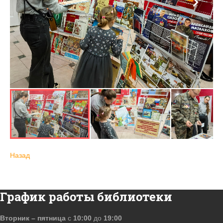
Назад
График работы библиотеки
Вторник – пятница
с
10:00
до
19:00