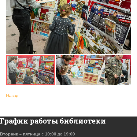
Назад
График работы библиотеки
Вторник – пятница
с
10:00
до
19:00