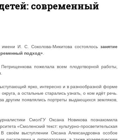
детей: современный
 имени И. С. Соколова-Микитова состоялось
занятие
временный подход»
.
а Петрищенкова пожелала всем плодотворной работы,
и.
выступающий ярко, интересно и в разнообразной форме
круга, а остальные старались узнать, о ком идёт речь.
 за другим появлялись портреты выдающихся земляков,
урналистики СмолГУ Оксана Новикова познакомила
рситета «Смоленский текст: культурно-просветительская
. В своём выступлении Оксана Александровна особое
ми писателями и литераторами, а также краеведческим