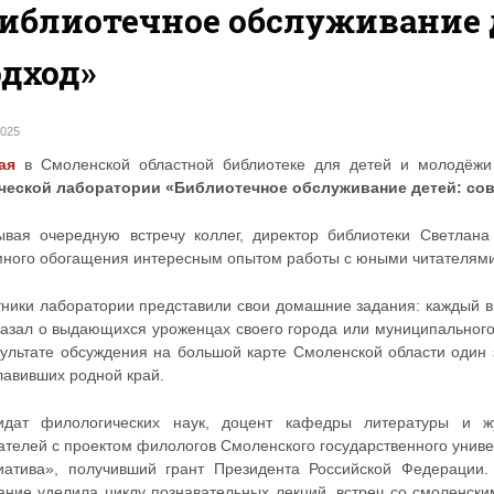
иблиотечное обслуживание 
дход»
2025
ая
в Смоленской областной библиотеке для детей и молодёжи
ческой лаборатории «Библиотечное обслуживание детей: со
ывая очередную встречу коллег, директор библиотеки Светлан
много обогащения интересным опытом работы с юными читателям
тники лаборатории представили свои домашние задания: каждый 
азал о выдающихся уроженцах своего города или муниципального о
зультате обсуждения на большой карте Смоленской области один
лавивших родной край.
идат филологических наук, доцент кафедры литературы и ж
ателей с проектом филологов Смоленского государственного униве
иатива», получивший грант Президента Российской Федерации
ание уделила циклу познавательных лекций, встреч со смоленски