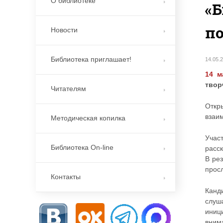
О библиотеке
«Б
по
Новости
Библиотека приглашает!
14.05.
14 м
твор
Читателям
Откр
взаи
Методическая копилка
Учас
Библиотека On-line
расск
В ре
прос
Контакты
Канд
слуш
иниц
вним