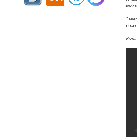
квест
Заве
посв
Выра