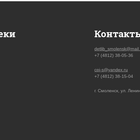
еки
Контакт
detlib_smolensk@mail.
+7 (4812) 38-05-36
cpi-s@yandex.ru
+7 (4812) 38-15-04
г. Смоленск, ул. Ленин