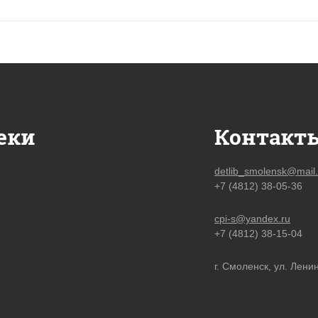
еки
Контакт
detlib_smolensk@mail.
+7 (4812) 38-05-36
cpi-s@yandex.ru
+7 (4812) 38-15-04
г. Смоленск, ул. Ленин