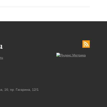
ы
ru
а, 16; пр. Гагарина, 12/1