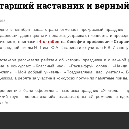
тарший наставник и верный 
2018
одно 5 октября наша страна отмечает прекрасный праздник – 
одарности, дарят цветы и подарки, устраивают концерты и провод
ючением, пригласив
4 октября
на
бенефис профессии «Старший
а средней школы № 1 им. Ю.А. Гагарина и их учителя Е.В. Иванову
иотекари рассказали ребятам об истории праздника и о важной 
тие в конкурсах: «Классный час», «Расшифруй слова», «Найди
оклипы: «Мой добрый учитель», «Поздравляем вас, учителя». Б
ником, а ребята за участие в конкурсах получили памятные призы.
роприятию были оформлены: выставка-праздник «Учитель – п
икий труд – дорога знаний», выставка-факт «И ремесло, и вдох
ля!».