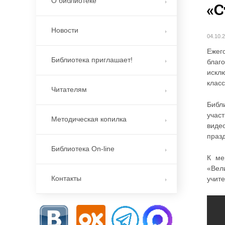
О библиотеке
«С
Новости
04.10.
Ежег
Библиотека приглашает!
благ
искл
класс
Читателям
Библ
учас
Методическая копилка
виде
празд
Библиотека On-line
К ме
«Вел
Контакты
учите