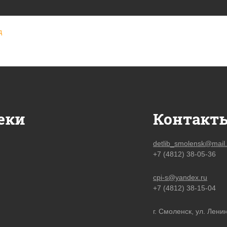
д
еки
Контакт
detlib_smolensk@mail.
+7 (4812) 38-05-36
cpi-s@yandex.ru
+7 (4812) 38-15-04
г. Смоленск, ул. Ленин