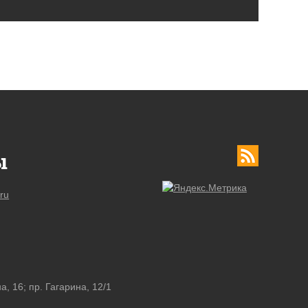
ы
ru
а, 16; пр. Гагарина, 12/1