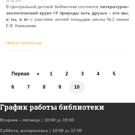
05.06.2017
В Центральной детской библиотеке состоялся
литературно-
экологический круиз «У природы есть друзья – это мы,
и ты, и я»
с участием летней площадки школы №2 имени
Е.В. Камышева.
Читать полностью
Первая
«
1
2
3
4
5
6
7
8
9
10
График работы библиотеки
Вторник – пятница
с
10:00
до
19:00
Суббота, воскресенье
с
10:00
до
17:00