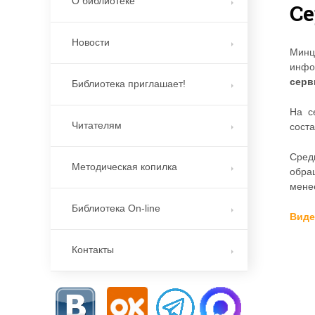
О библиотеке
Се
Новости
Минц
инфо
серв
Библиотека приглашает!
На с
Читателям
сост
Сред
Методическая копилка
обра
мене
Библиотека On-line
Виде
Контакты