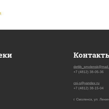
д
еки
Контакт
detlib_smolensk@mail.
+7 (4812) 38-05-36
cpi-s@yandex.ru
+7 (4812) 38-15-04
г. Смоленск, ул. Ленин