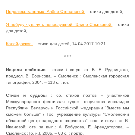
Поделюсь капелью. Алёне Степановой.
– стихи для детей,
Я побуду чуть-чуть непослушной. Элине Сныткиной.
– стихи
для детей,
Калейдоскоп.
– стихи для детей, 14.04.2017 10:21
* * *
Исцели любовью
: стихи / вступ. ст. В. Е. Рудницкого;
предисл. В. Борисова. – Смоленск : Смоленская городская
типография, 2004. – 113 с. : ил.
Стихи и судьбы
: сб. стихов поэтов – участников
Международного фестиваля худож. творчества инвалидов
Республики Беларусь и Российской Федерации "Вместе мы
сможем больше" / Гос. учреждение культуры "Смоленский
областной центр народного творчества"; сост. и вступ. ст. В.
Ивановой; отв. за вып.: А. Бобурова, Е. Арендаторова. –
Смоленск : [б. и.], 2005. – 63 с. : портр.