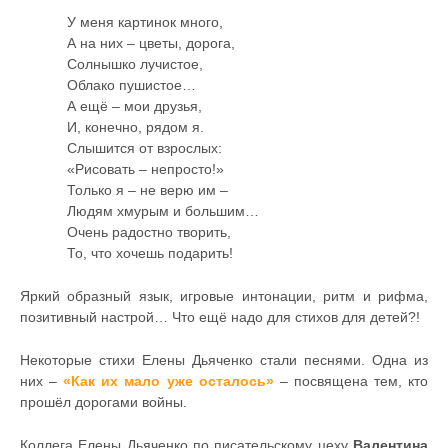
У меня картинок много,
А на них – цветы, дорога,
Солнышко лучистое,
Облако пушистое…
А ещё – мои друзья,
И, конечно, рядом я.
Слышится от взрослых:
«Рисовать – непросто!»
Только я – не верю им –
Людям хмурым и большим…
Очень радостно творить,
То, что хочешь подарить!
Яркий образный язык, игровые интонации, ритм и рифма,
позитивный настрой… Что ещё надо для стихов для детей?!
Некоторые стихи Елены Дьяченко стали песнями. Одна из
них –
«Как их мало уже осталось»
– посвящена тем, кто
прошёл дорогами войны.
Коллега Елены Дьяченко по писательскому цеху
Валентина