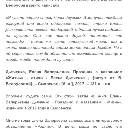
Белоусова
как-то написала:
«
Я часто читаю стихи Лены друзьям. В минуты тяжёлых
раздумий или когда одолевает печаль, строки Елены
Дьяченко становятся поддержкой, тёплым лучом надежды
на лучшее. Она, как никто другой, понимает, что
невзгоды – такая же часть человеческой жизни, как и
смена яркого листопада серым монотонным дождём. Но в
её мире после дождя обязательно выглядывает солнце и
всегда живёт надежда на лучшее
».
Дьяченко, Елена Валерьевна. Праздник с названием
«Жизнь» : стихи / Елена Дьяченко ; [вступ. ст. В.
Белоусовой]. – Смоленск : [б. и.], 2017. – 181 с. : ил.
Впрочем, судите сами. Эти стихи взяты из книги Елены
Валерьевны Дьяченко «Праздник с названием «Жизнь»,
изданной в 2017 году в Смоленске.
Многие годы Елена Валерьевна занималась в литературном
объединении «Родник». В день, когда не стало его