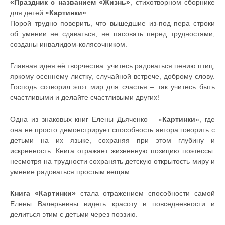
«Праздник с названием «Жизнь»
, стихотворном сборнике
для детей
«Картинки»
.
Порой трудно поверить, что вышедшие из-под пера строки
об умении не сдаваться, не пасовать перед трудностями,
созданы инвалидом-колясочником.
Главная идея её творчества: учитесь радоваться пению птиц,
яркому осеннему листку, случайной встрече, доброму слову.
Господь сотворил этот мир для счастья – так учитесь быть
счастливыми и делайте счастливыми других!
Одна из знаковых книг Елены Дьяченко – «
Картинки
», где
она не просто демонстрирует способность автора говорить с
детьми на их языке, сохраняя при этом глубину и
искренность. Книга отражает жизненную позицию поэтессы:
несмотря на трудности сохранять детскую открытость миру и
умение радоваться простым вещам.
Книга «Картинки»
стала отражением способности самой
Елены Валерьевны видеть красоту в повседневности и
делиться этим с детьми через поэзию.