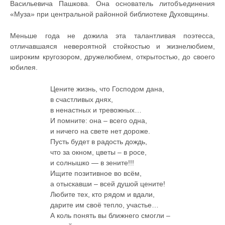
Васильевича Пашкова. Она основатель литобъединения
«Муза» при центральной районной библиотеке Духовщины.
Меньше года не дожила эта талантливая поэтесса,
отличавшаяся невероятной стойкостью и жизнелюбием,
широким кругозором, дружелюбием, открытостью, до своего
юбилея.
Цените жизнь, что Господом дана,
в счастливых днях,
в ненастных и тревожных…
И помните: она – всего одна,
и ничего на свете нет дороже.
Пусть будет в радость дождь,
что за окном, цветы – в росе,
и солнышко — в зените!!!
Ищите позитивное во всём,
а отыскавши – всей душой цените!
Любите тех, кто рядом и вдали,
дарите им своё тепло, участье…
А коль понять вы ближнего смогли –