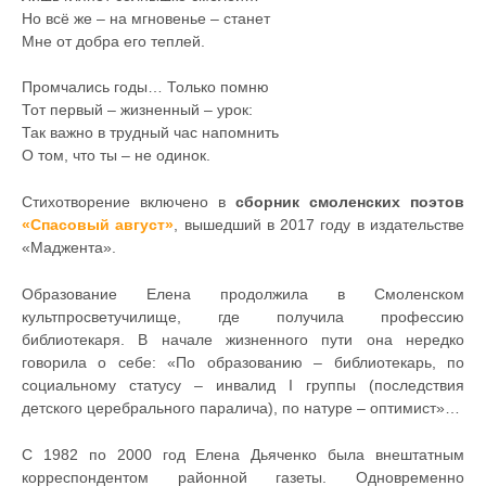
Но всё же – на мгновенье – станет
Мне от добра его теплей.
Промчались годы… Только помню
Тот первый – жизненный – урок:
Так важно в трудный час напомнить
О том, что ты – не одинок.
Стихотворение включено в
сборник смоленских поэтов
«Спасовый август»
, вышедший в 2017 году в издательстве
«Маджента».
Образование Елена продолжила в Смоленском
культпросветучилище, где получила профессию
библиотекаря. В начале жизненного пути она нередко
говорила о себе: «По образованию – библиотекарь, по
социальному статусу – инвалид I группы (последствия
детского церебрального паралича), по натуре – оптимист»…
С 1982 по 2000 год Елена Дьяченко была внештатным
корреспондентом районной газеты. Одновременно