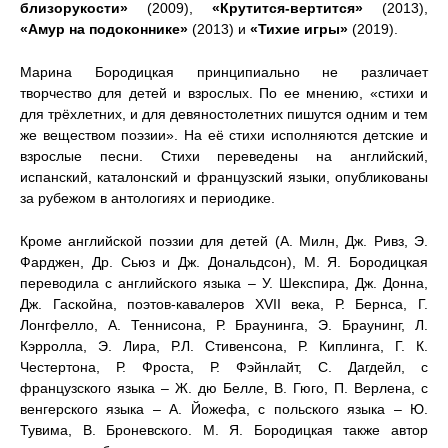
близорукости»
(2009),
«Крутится-вертится»
(2013),
«Амур на подоконнике»
(2013) и
«Тихие игры»
(2019).
Марина Бородицкая принципиально не различает
творчество для детей и взрослых. По ее мнению, «стихи и
для трёхлетних, и для девяностолетних пишутся одним и тем
же веществом поэзии». На её стихи исполняются детские и
взрослые песни. Стихи переведены на английский,
испанский, каталонский и французский языки, опубликованы
за рубежом в антологиях и периодике.
Кроме английской поэзии для детей (А. Милн, Дж. Ривз, Э.
Фарджен, Др. Сьюз и Дж. Дональдсон), М. Я. Бородицкая
переводила с английского языка – У. Шекспира, Дж. Донна,
Дж. Гаскойна, поэтов-кавалеров XVII века, Р. Бернса, Г.
Лонгфелло, А. Теннисона, Р. Браунинга, Э. Браунинг, Л.
Кэрролла, Э. Лира, Р.Л. Стивенсона, Р. Киплинга, Г. К.
Честертона, Р. Фроста, Р. Фэйнлайт, С. Дагдейл, с
французского языка – Ж. дю Белле, В. Гюго, П. Верлена, с
венгерского языка – А. Йожефа, с польского языка – Ю.
Тувима, В. Броневского. М. Я. Бородицкая также автор