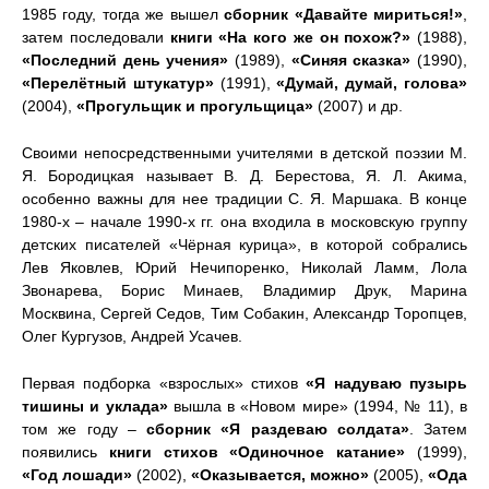
1985 году, тогда же вышел
сборник «Давайте мириться!»
,
затем последовали
книги «На кого же он похож?»
(1988),
«Последний день учения»
(1989),
«Синяя сказка»
(1990),
«Перелётный штукатур»
(1991),
«Думай, думай, голова»
(2004),
«Прогульщик и прогульщица»
(2007) и др.
Своими непосредственными учителями в детской поэзии М.
Я. Бородицкая называет В. Д. Берестова, Я. Л. Акима,
особенно важны для нее традиции С. Я. Маршака. В конце
1980-х – начале 1990-х гг. она входила в московскую группу
детских писателей «Чёрная курица», в которой собрались
Лев Яковлев, Юрий Нечипоренко, Николай Ламм, Лола
Звонарева, Борис Минаев, Владимир Друк, Марина
Москвина, Сергей Седов, Тим Собакин, Александр Торопцев,
Олег Кургузов, Андрей Усачев.
Первая подборка «взрослых» стихов
«Я надуваю пузырь
тишины и уклада»
вышла в «Новом мире» (1994, № 11), в
том же году –
сборник «Я раздеваю солдата»
. Затем
появились
книги стихов «Одиночное катание»
(1999),
«Год лошади»
(2002),
«Оказывается, можно»
(2005),
«Ода