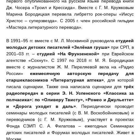
первого опубликованного на русском языке перевода книги
Дж. Чосера «Троил и Крессида». Вместе с Г. М. Кружковым
Марина Бородицкая перевела либретто рок-оперы «Иисус
Христос – суперзвезда». С 2005 г. член российской гильдии
«Мастера литературного перевода».
В 1991–95 гг. вместе с М. Л. Москвиной руководила
студией
молодых детских писателей «Зелёная груша»
при СРП, в
2001–03 гг. –
студией «На Фрунзенской»
при Еврейском
агентстве «Сохнут». С 1997 по 2018 гг. М. Я. Бородицкая
вместе с журналистом Ж. М. Переляевой вела на «Радио
России»
ежемесячную авторскую передачу для
старшеклассников «Литературная аптека»
, для которой
писала сценарии. Также она написала сценарии для
трёх
радиопередач в серии Э. Н. Успенского «Классика за
полчасика»: по «Оливеру Твисту», «Ромео и Джульетте»
и «Дорога уходит в даль»
. Периодически проводит
семинары молодых писателей (с В. М. Воскобойниковым) и
переводчиков (с Г. М. Кружковым), участвует в проектах
Фонда СЭИП С. А. Филатова – ежегодных Семинарах
детских писателей и Форумах молодых писателей. Живет в
Москве.