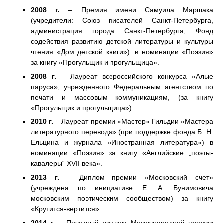
2008 г.
– Премия имени Самуила Маршака
(учредители: Союз писателей Санкт-Петербурга,
администрация города Санкт-Петербурга, Фонд
содействия развитию детской литературы и культуры
чтения «Дом детской книги»). в номинации «Поэзия»
за книгу «Прогульщик и прогульщица».
2008 г.
– Лауреат всероссийского конкурса «Алые
паруса», учрежденного Федеральным агентством по
печати и массовым коммуникациям, (за книгу
«Прогульщик и прогульщица»).
2010 г.
– Лауреат премии «Мастер» Гильдии «Мастера
литературного перевода» (при поддержке фонда Б. Н.
Ельцина и журнала «Иностранная литература») в
номинации «Поэзия» за книгу «Английские „поэты-
кавалеры“ XVII века».
2013 г.
– Диплом премии «Московский счет»
(учреждена по инициативе Е. А. Бунимовича
московским поэтическим сообществом) за книгу
«Крутится-вертится».
2014 г.
– Почетный диплом Международной премии