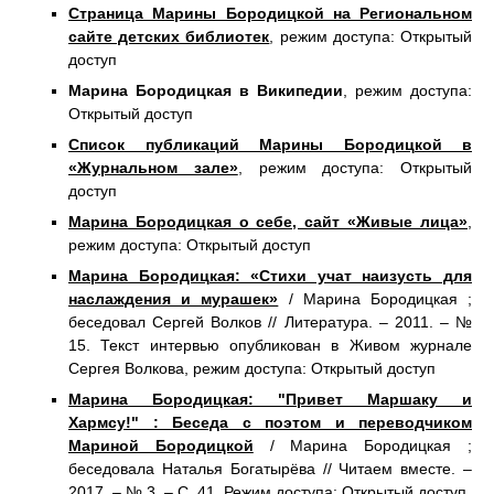
Страница Марины Бородицкой на Региональном
сайте детских библиотек
, режим доступа: Открытый
доступ
Марина Бородицкая в Википедии
, режим доступа:
Открытый доступ
Список публикаций Марины Бородицкой в
«Журнальном зале»
, режим доступа: Открытый
доступ
Марина Бородицкая о себе, сайт «Живые лица»
,
режим доступа: Открытый доступ
Марина Бородицкая: «Стихи учат наизусть для
наслаждения и мурашек»
/ Марина Бородицкая ;
беседовал Сергей Волков // Литература. – 2011. – №
15. Текст интервью опубликован в Живом журнале
Сергея Волкова, режим доступа: Открытый доступ
Марина Бородицкая: "Привет Маршаку и
Хармсу!" : Беседа с поэтом и переводчиком
Мариной Бородицкой
/ Марина Бородицкая ;
беседовала Наталья Богатырёва // Читаем вместе. –
2017. – № 3. – С. 41. Режим доступа: Открытый доступ