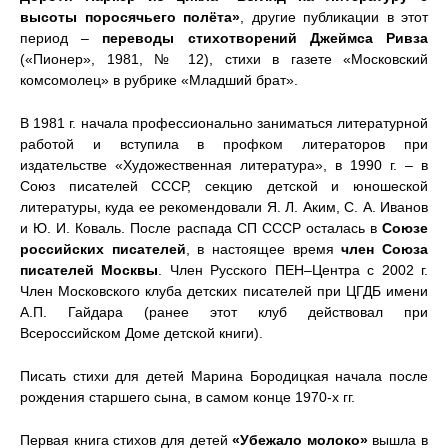
высоты поросячьего полёта»
, другие публикации в этот
период –
переводы стихотворений Джеймса Ривза
(«Пионер», 1981, № 12), стихи в газете «Московский
комсомолец» в рубрике «Младший брат».
В 1981 г. начала профессионально заниматься литературной
работой и вступила в профком литераторов при
издательстве «Художественная литература», в 1990 г. – в
Союз писателей СССР, секцию детской и юношеской
литературы, куда ее рекомендовали Я. Л. Аким, С. А. Иванов
и Ю. И. Коваль. После распада СП СССР осталась в
Союзе
российских писателей
, в настоящее время
член Союза
писателей Москвы
. Член Русского ПЕН–Центра с 2002 г.
Член Московского клуба детских писателей при ЦГДБ имени
А.П. Гайдара (ранее этот клуб действовал при
Всероссийском Доме детской книги).
Писать стихи для детей Марина Бородицкая начала после
рождения старшего сына, в самом конце 1970-х гг.
Первая книга стихов для детей
«Убежало молоко»
вышла в