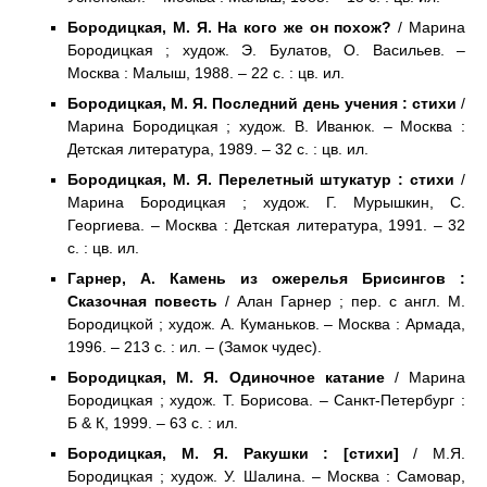
Бородицкая, М. Я. На кого же он похож?
/ Марина
Бородицкая ; худож. Э. Булатов, О. Васильев. –
Москва : Малыш, 1988. – 22 с. : цв. ил.
Бородицкая, М. Я. Последний день учения : стихи
/
Марина Бородицкая ; худож. В. Иванюк. – Москва :
Детская литература, 1989. – 32 с. : цв. ил.
Бородицкая, М. Я. Перелетный штукатур : стихи
/
Марина Бородицкая ; худож. Г. Мурышкин, С.
Георгиева. – Москва : Детская литература, 1991. – 32
с. : цв. ил.
Гарнер, А. Камень из ожерелья Брисингов :
Сказочная повесть
/ Алан Гарнер ; пер. с англ. М.
Бородицкой ; худож. А. Куманьков. – Москва : Армада,
1996. – 213 с. : ил. – (Замок чудес).
Бородицкая, М. Я. Одиночное катание
/ Марина
Бородицкая ; худож. Т. Борисова. – Санкт-Петербург :
Б & К, 1999. – 63 c. : ил.
Бородицкая, М. Я. Ракушки : [стихи]
/ М.Я.
Бородицкая ; худож. У. Шалина. – Москва : Самовар,