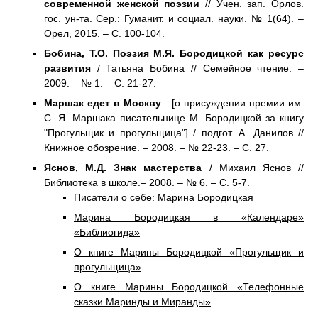
современной женской поэзии
// Учен. зап. Орлов.
гос. ун-та. Сер.: Гуманит. и социал. науки. № 1(64). –
Орел, 2015. – С. 100-104.
Бобина, Т.О. Поэзия М.Я. Бородицкой как ресурс
развития
/ Татьяна Бобина // Семейное чтение. –
2009. – № 1. – С. 21-27.
Маршак едет в Москву
: [о присуждении премии им.
С. Я. Маршака писательнице М. Бородицкой за книгу
"Прогульщик и прогульщица"] / подгот. А. Данилов //
Книжное обозрение. – 2008. – № 22-23. – С. 27.
Яснов, М.Д. Знак мастерства
/ Михаил Яснов //
Библиотека в школе.– 2008. – № 6. – С. 5-7.
Писатели о себе: Марина Бородицкая
Марина Бородицкая в «Календаре»
«Библиогида»
О книге Марины Бородицкой «Прогульщик и
прогульщица»
О книге Марины Бородицкой «Телефонные
сказки Маринды и Миранды»