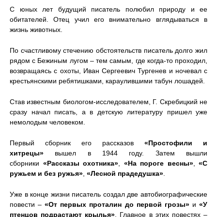
С юных лет будущий писатель полюбил природу и ее
обитателей. Отец учил его внимательно вглядываться в
жизнь животных.
По счастливому стечению обстоятельств писатель долго жил
рядом с Бежиным лугом – тем самым, где когда-то проходил,
возвращаясь с охоты, Иван Сергеевич Тургенев и ночевал с
крестьянскими ребятишками, караулившими табун лошадей.
Став известным биологом-исследователем, Г. Скребицкий не
сразу начал писать, а в детскую литературу пришел уже
немолодым человеком.
Первый сборник его рассказов
«Простофили и
хитрецы»
вышел в 1944 году. Затем вышли
сборники
«Рассказы охотника»
,
«На пороге весны»
,
«С
ружьем и без ружья»
,
«Лесной прадедушка»
.
Уже в конце жизни писатель создал две автобиографические
повести –
«От первых проталин до первой грозы»
и
«У
птенцов подрастают крылья»
. Главное в этих повестях –