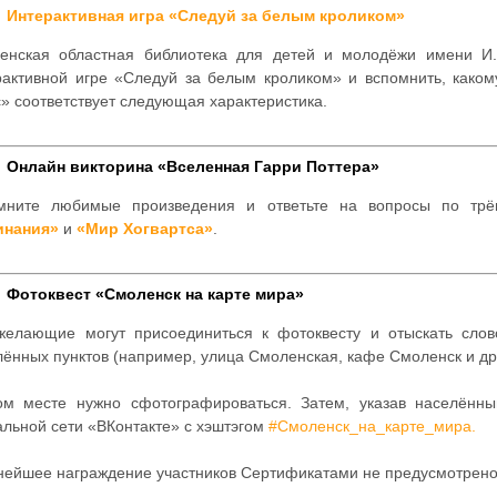
Интерактивная игра «Следуй за белым кроликом»
енская областная библиотека для детей и молодёжи имени И.
рактивной игре «Следуй за белым кроликом» и вспомнить, каком
» соответствует следующая характеристика.
Онлайн викторина «Вселенная Гарри Поттера»
мните любимые произведения и ответьте на вопросы по тр
инания»
и
«Мир Хогвартса»
.
Фотоквест «Смоленск на карте мира»
желающие могут присоединиться к фотоквесту и отыскать слов
ённых пунктов (например, улица Смоленская, кафе Смоленск и др.
ом месте нужно сфотографироваться. Затем, указав населённ
альной сети «ВКонтакте» с хэштэгом
#Смоленск_на_карте_мира
.
нейшее награждение участников Сертификатами не предусмотрено