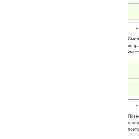
Смол
вопр
учас
Пове
ориг
поэт