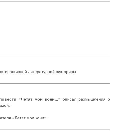
интерактивной литературной викторины.
овести «Летят мои кони...»
описал размышления о
омой.
ателя «Летят мои кони».