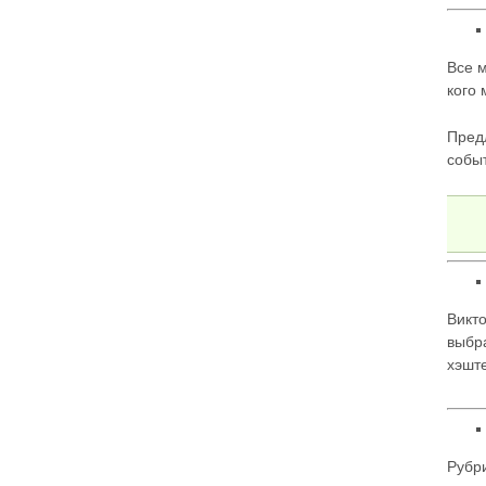
Все м
кого
Пред
собы
Викт
выбр
хэшт
Рубр