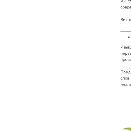
мы с
совр
Викт
Язык,
перв
прошл
Пред
слов
инач