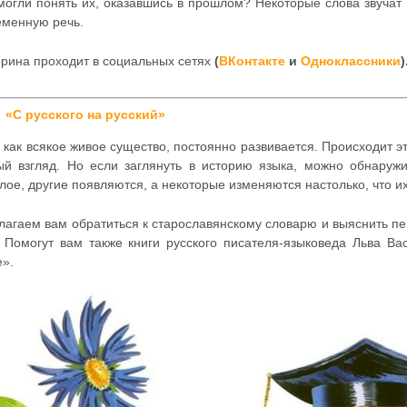
могли понять их, оказавшись в прошлом? Некоторые слова звучат 
еменную речь.
орина проходит в социальных сетях
(
ВКонтакте
и
Одноклассники
)
«С русского на русский»
 как всякое живое существо, постоянно развивается. Происходит э
ый взгляд. Но если заглянуть в историю языка, можно обнаруж
ое, другие появляются, а некоторые изменяются настолько, что их
лагаем вам обратиться к старославянскому словарю и выяснить п
. Помогут вам также книги русского писателя-языковеда Льва В
е».