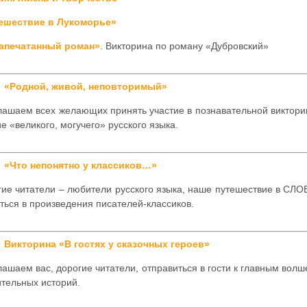
ешествие в Лукоморье»
апечатанный роман»
. Викторина по роману «Дубровский»
«Родной, живой, неповторимый»
лашаем всех желающих принять участие в познавательной виктори
е «великого, могучего» русского языка.
«Что непонятно у классиков…»
гие читатели – любители русского языка, наше путешествие в СЛО
ться в произведения писателей-классиков.
Викторина «В гостях у сказочных героев»
ашаем вас, дорогие читатели, отправиться в гости к главным волш
ительных историй.