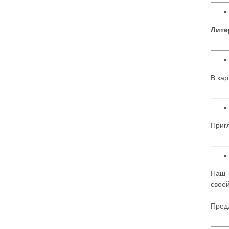
Лите
В кар
Пригл
Наш 
своей
Пред