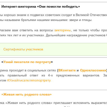
Интернет-викторина «Они помогли победить»
ы хорошо знаем о подвигах советских солдат в Великой Отечестве
 мы называем братьями нашими меньшими: звери и птицы.
лагаем вам ответить на вопросы
викторины
, не только чтобы пр
тиях тех лет и их участниках. Дальнейшее награждение участнико
Сертификаты участников
«
Узнай писателя по портрету
»
орина проходит в социальных сетях
(
ВКонтакте
и
Одноклассники
ать правильный ответ из 4-х предложенных вариантов. З
егом
#Узнайписателяпопортрету
«
Живая нить родного слова
»
ика «Живая нить родного слова» приглашает вспомнить выразител