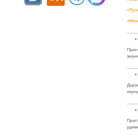
«Пут
«Нен
Приг
знани
Доро
окуну
Пригл
удив