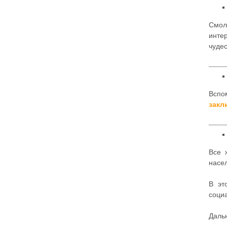
Смол
инте
чудес
Вспо
закл
Все 
насел
В эт
соци
Даль