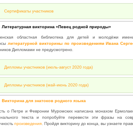
Сертификаты участников
Литературная викторина «Певец родной природы»
енская областная библиотека для детей и молодёжи имени
осы
литературной викторины по произведениям Ивана Серг
тников Дипломами не предусмотрено.
Дипломы участников (июль-август 2020 года)
Дипломы участников (май-июнь 2020 года)
Викторина для знатоков родного языка
сть о Петре и Февронии Муромских написана монахом Ермолаем 
инального текста и попробуйте перевести эти фразы на сов
ичность
произведения
. Пройдя викторину до конца, вы узнаете пра