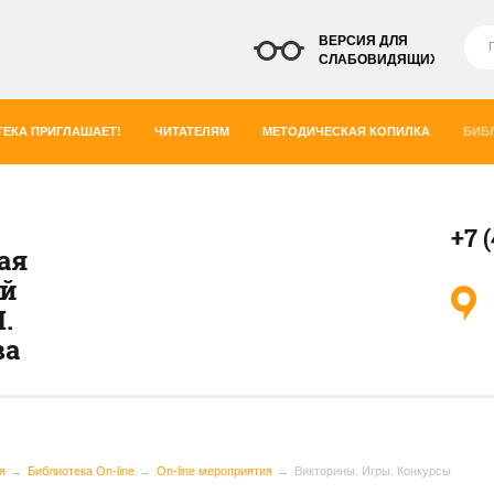
ВЕРСИЯ ДЛЯ
СЛАБОВИДЯЩИХ
ЕКА ПРИГЛАШАЕТ!
ЧИТАТЕЛЯМ
МЕТОДИЧЕСКАЯ КОПИЛКА
БИБ
+7 
ая
ей
.
ва
я
Библиотека On-line
On-line мероприятия
Викторины. Игры. Конкурсы