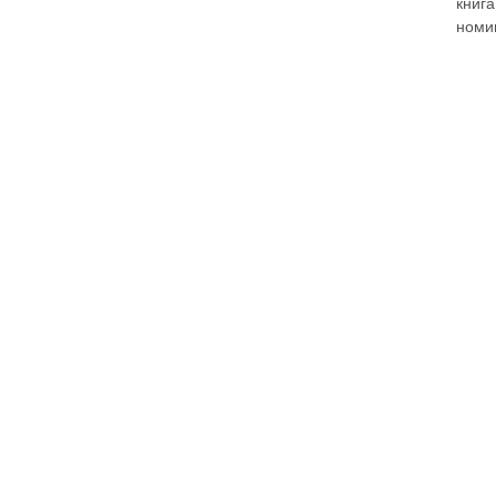
книг
номи