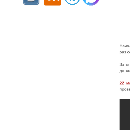
Нача
раз с
Зате
детск
22 м
пров