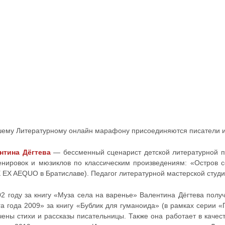
шему Литературному онлайн марафону присоединяются писатели из
нтина Дёгтева
— бессменный сценарист детской литературной пе
енировок и мюзиклов по классическим произведениям: «Остров с
X EX AEQUO в Братиславе). Педагог литературной мастерской студи
02 году за книгу «Муза села на варенье» Валентина Дёгтева по
га года 2009» за книгу «Бублик для гуманоида» (в рамках серии 
чены стихи и рассказы писательницы. Также она работает в качес