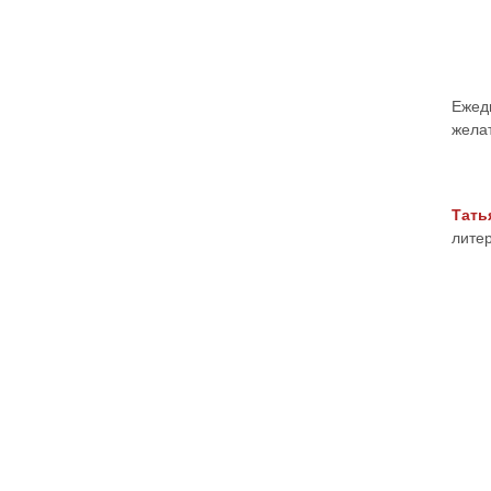
Ежед
желат
Тать
лите