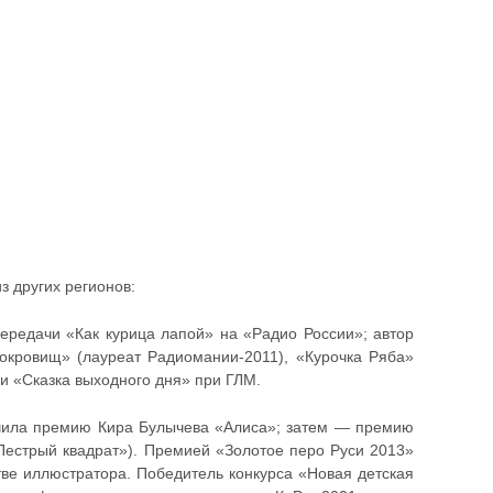
 других регионов:
редачи «Как курица лапой» на «Радио России»; автор
окровищ» (лауреат Радиомании-2011), «Курочка Ряба»
и «Сказка выходного дня» при ГЛМ.
лучила премию Кира Булычева «Алиса»; затем — премию
«Пестрый квадрат»). Премией «Золотое перо Руси 2013»
тве иллюстратора. Победитель конкурса «Новая детская