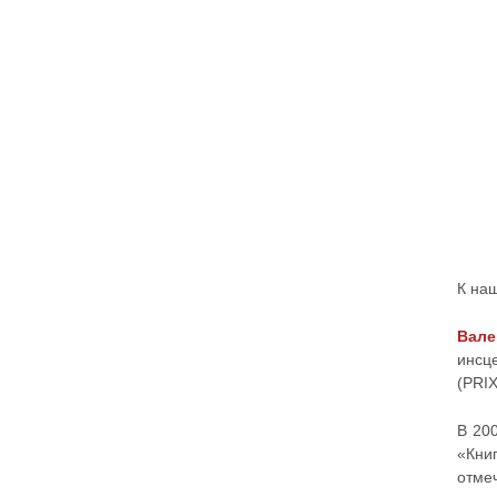
К на
Вале
инсц
(PRI
В 20
«Кни
отме