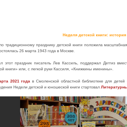
Неделя детской книги: истори
ло традиционному празднику детской книги положила масштабная
остоялась 26 марта 1943 года в Москве.
ял этот праздник писатель Лев Кассиль, поддержал Детгиз вме
ой книги» или, с легкой руки Кассиля, «Книжкины именины».
арта 2021 года
в Смоленской областной библиотеке для детей 
едения Недели детской и юношеской книги стартовал
Литературны