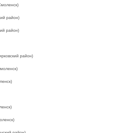
 Смоленск)
ий район)
ий район)
рковский район)
Смоленск)
ленск)
ленск)
моленск)
чский район)