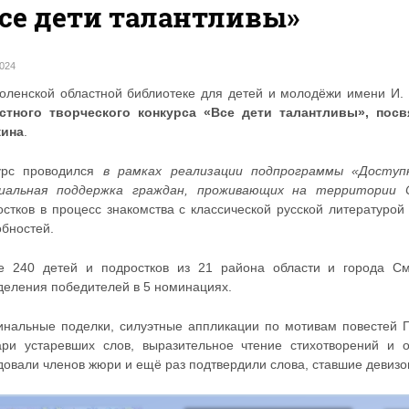
се дети талантливы»
2024
оленской областной библиотеке для детей и молодёжи имени И.
стного творческого конкурса «Все дети талантливы», пос
ина
.
урс проводился
в рамках реализации подпрограммы «Доступ
иальная поддержка граждан, проживающих на территории 
остков в процесс знакомства с классической русской литературой
обностей.
е 240 детей и подростков из 21 района области и города См
деления победителей в 5 номинациях.
инальные поделки, силуэтные аппликации по мотивам повестей 
ари устаревших слов, выразительное чтение стихотворений и о
довали членов жюри и ещё раз подтвердили слова, ставшие девизом