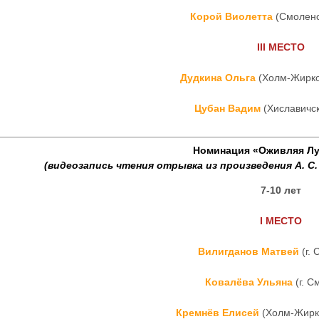
Корой Виолетта
(Смоленс
III
МЕСТО
Дудкина Ольга
(Холм-Жирко
Цубан Вадим
(Хиславичск
Номинация «Оживляя Л
(видеозапись чтения отрывка из произведения
А. С
7-10 лет
I
МЕСТО
Вилигданов Матвей
(г. 
Ковалёва Ульяна
(г. С
Кремнёв Елисей
(Холм-Жирк