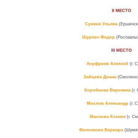
II
МЕСТО
Сумник Ульяна
(Ершичск
Шурпач Федор
(Рославльс
III
МЕСТО
Ануфриев Алексей
(г. 
Зайцева Диана
(Смоленск
Коробкова Вероника
(г.
Маслов Александр
(г. 
Маслова Ксения
(г. С
Фаленкова Варвара
(Шумяч