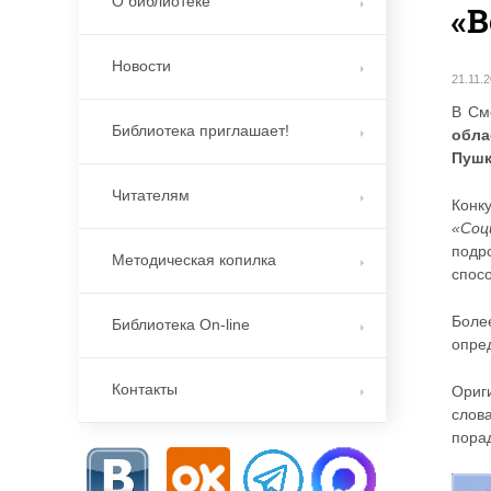
О библиотеке
«В
Новости
21.11.
В См
Библиотека приглашает!
обла
Пушк
Читателям
Конк
«Соц
подр
Методическая копилка
спос
Боле
Библиотека On-line
опре
Контакты
Ориг
слов
пора