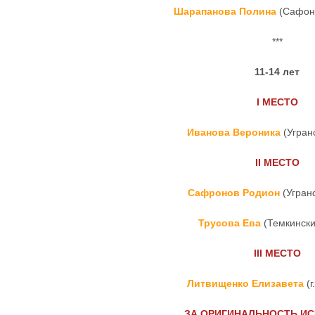
Шарапанова Полина
(Сафоно
***
11-14 лет
I
МЕСТО
Иванова Вероника
(Угран
II
МЕСТО
Сафронов Родион
(Угран
Трусова Ева
(Темкински
III
МЕСТО
Литвищенко Елизавета
(г
ЗА ОРИГИНАЛЬНОСТЬ И