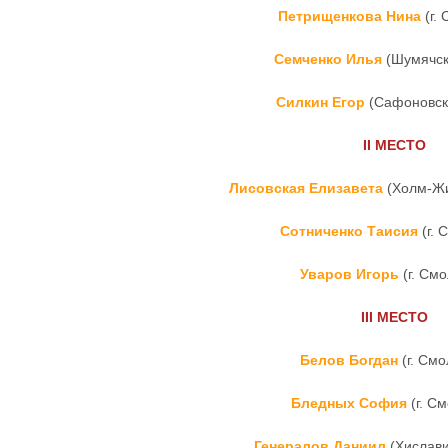
Петрищенкова Нина
(г.
Семченко Илья
(Шумячск
Силкин Егор
(Сафоновск
II
МЕСТО
Лисовская Елизавета
(Холм-Жи
Сотниченко Таисия
(г. 
Уваров Игорь
(г. Смо
III
МЕСТО
Белов Богдан
(г. Смо
Бледных София
(г. С
Генералов Даниил
(Хислави