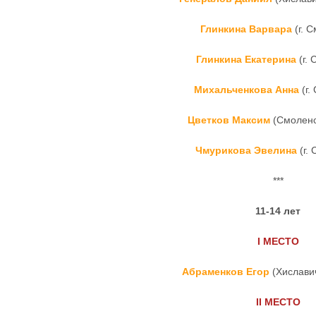
Глинкина Варвара
(г. 
Глинкина Екатерина
(г. 
Михальченкова Анна
(г.
Цветков Максим
(Смоленс
Чмурикова Эвелина
(г.
***
11-14 лет
I
МЕСТО
Абраменков Егор
(Хислави
II
МЕСТО