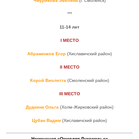
Чмурикова Эвелина
(г. Смоленск)
***
11-14 лет
I
МЕСТО
Абраменков Егор
(Хиславичский район)
II
МЕСТО
Корой Виолетта
(Смоленский район)
III
МЕСТО
Дудкина Ольга
(Холм-Жирковский район)
Цубан Вадим
(Хиславичский район)
Номинация «Оживляя Лукоморье»