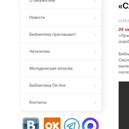
О библиотеке
«С
Новости
24.09.
24 с
Библиотека приглашает!
«Луч
осво
Читателям
Библ
Смол
мале
Методическая копилка
посл
Библиотека On-line
Контакты