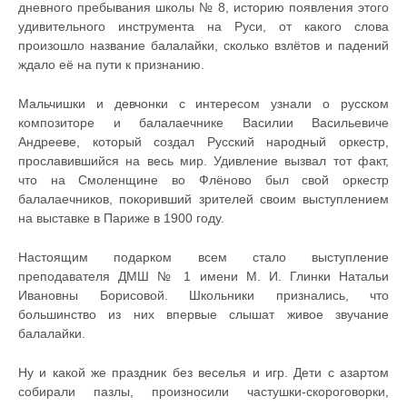
дневного пребывания школы № 8, историю появления этого
удивительного инструмента на Руси, от какого слова
произошло название балалайки, сколько взлётов и падений
ждало её на пути к признанию.
Мальчишки и девчонки с интересом узнали о русском
композиторе и балалаечнике Василии Васильевиче
Андрееве, который создал Русский народный оркестр,
прославившийся на весь мир. Удивление вызвал тот факт,
что на Смоленщине во Флёново был свой оркестр
балалаечников, покоривший зрителей своим выступлением
на выставке в Париже в 1900 году.
Настоящим подарком всем стало выступление
преподавателя ДМШ № 1 имени М. И. Глинки Натальи
Ивановны Борисовой. Школьники признались, что
большинство из них впервые слышат живое звучание
балалайки.
Ну и какой же праздник без веселья и игр. Дети с азартом
собирали пазлы, произносили частушки-скороговорки,