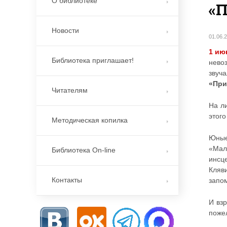
О библиотеке
«П
Новости
01.06.
1 ию
Библиотека приглашает!
нево
звуч
«При
Читателям
На л
этого
Методическая копилка
Юные
«Мал
Библиотека On-line
инсц
Кляв
Контакты
запо
И вз
поже