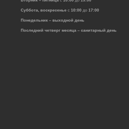
Вторник – пятница
с
10:00
до
19:00
Суббота, воскресенье
с
10:00
до
17:00
Понедельник – выходной день
Последний четверг месяца – санитарный день