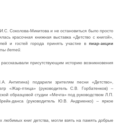
И.С. Соколова-Микитова и не остановиться было просто
лась красочная книжная выставка «Детство с книгой»,
ей и гостей города принять участие в
пиар-акции
ты детей.
 рассказывали присутствующим историю возникновения
.А. Антипина) подарили зрителям песни «Детство»,
тр «Жар-птица» (руководитель С.В. Горбатенков) –
ской образцовой студии «Мечта» под руководством Л.П.
рейк-данса (руководитель Ю.В. Андриенко) – яркое
их любимых книг детства, могли взять на память добрые