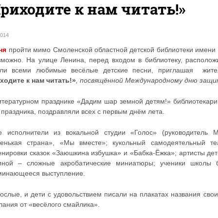
риходите к нам читать!»
2014
ня
пройти мимо Смоленской областной детской библиотеки имени 
зможно. На улице Ленина, перед входом в библиотеку, расположи
али всеми любимые весёлые детские песни, приглашая жител
ходите к нам читать!»
, посвящённой Международному дню защи
итературном празднике «Дадим шар земной детям!» библиотекари
 праздника, поздравляли всех с первым днём лета.
 исполнители из вокальной студии «Голос» (руководитель М
енькая страна», «Мы вместе»; кукольный самодеятельный теа
енировки сказок «Заюшкина избушка» и «Бабка-Ёжка»; артисты дет
иной – сложные акробатические миниатюры; ученики школы б
минающееся выступление.
рослые, и дети с удовольствием писали на плакатах названия сво
лания от «весёлого смайлика».