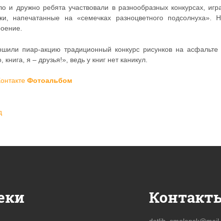
ло и дружно ребята участвовали в разнообразных конкурсах, игр
дки, напечатанные на «семечках разноцветного подсолнуха». 
роение.
ршили пиар-акцию традиционный конкурс рисунков на асфальте 
, книга, я – друзья!», ведь у книг нет каникул.
Фотоальбом
д
еки
Контакт