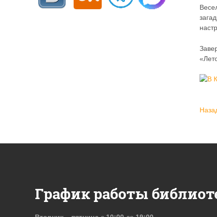
Весе
зага
наст
Заве
«Лето
Наза
График работы библиот