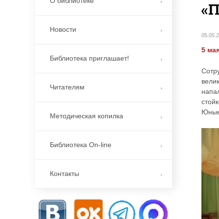
О библиотеке
«
Новости
05.05.
5 ма
Библиотека приглашает!
Сотр
вели
Читателям
напа
стойк
Юные
Методическая копилка
Библиотека On-line
Контакты