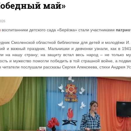
Победный май»
2026
я
воспитанники детского сада «Берёзка» стали участниками
патрио
удник Смоленской областной библиотеки для детей и молодёжи И. 
кий и важный праздник. Мальчишки и девчонки узнали, как в 194
ли на нашу страну; на защиту встал весь народ – не только му
ость и мужество помогли победить в той страшной войне, а подви
 читатели послушали рассказы Сергея Алексеева, стихи Андрея Уса