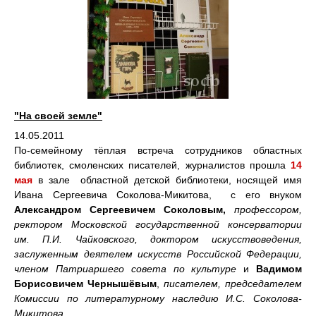
"На своей земле"
14.05.2011
По-семейному тёплая встреча сотрудников областных
библиотек, смоленских писателей, журналистов прошла
14
мая
в зале областной детской библиотеки, носящей имя
Ивана Сергеевича Соколова-Микитова, с его внуком
Александром Сергеевичем Соколовым,
профессором,
ректором Московской государственной консерватории
им. П.И. Чайковского, доктором искусствоведения,
заслуженным деятелем искусств Российской Федерации,
членом Патриаршего совета по культуре
и
Вадимом
Борисовичем Чернышёвым
,
писателем, председателем
Комиссии по литературному наследию И.С. Соколова-
Микитова
.