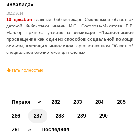
инвалида»
10.12.2014
10 декабря
главный библиотекарь Смоленской областной
детской библиотеки имени И.С. Соколова-Микитова Е.В.
Маллер приняла участие
в семинаре «Православное
просвещение как один из способов социальной помощи
семьям, имеющим инвалида»
, организованном Областной
специальной библиотекой для слепых.
Читать полностью
Первая
«
282
283
284
285
286
287
288
289
290
291
»
Последняя