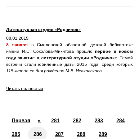
Литературная студия «Родничок»
08.01.2015
8 января
в Смоленской областной детской библиотеке
имени И.С. Соколова-Микитова прошло
первое в новом
году занятие в литературной студии «Родничок»
. Темой
встречи стали юбилейные даты 2015 года, среди которых
115-летие со дня рождения М.В. Исаковского
.
Читать полностью
Первая
«
281
282
283
284
285
286
287
288
289