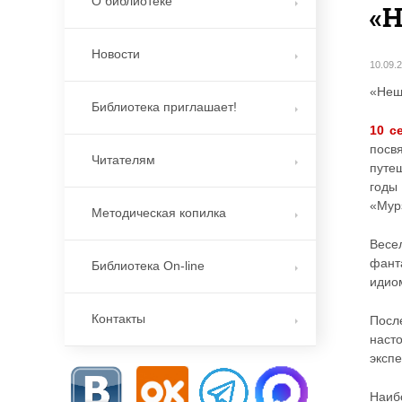
О библиотеке
«
Новости
10.09.
«Неш
Библиотека приглашает!
10 с
посв
Читателям
путе
годы
«Мур
Методическая копилка
Весе
фант
Библиотека On-line
идио
Контакты
Посл
наст
эксп
Наиб