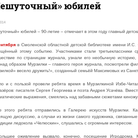
Нешуточный» юбилей
2014
уточный» юбилей – 90-летие – отмечает в этом году главный детс
ентября
в Смоленской областной детской библиотеке имени И.С.
ящённый этому событию. Участниками стали третьеклассники 
шествие по страницам журнала, узнали его необычную историю,
 над образом Мурзилки – главного героя журнала, посмотрели фи
зилкой» весело дружить!», созданный семьёй Максимовых из Санкт
ло и с пользой провели ребята время в Мурзилкиной Избе-Чита
азёров: писателя Сергея Георгиева и поэта Андрея Усачёва. Вмес
матические выражения, смеялись над забавными сюжетами кинож
е этого ребята отправились в Галерею искусств Мурзилки. К
оящую дискуссию, а случаи из жизни самого художника, связанны
едиции ледокола «Челюскин», слушались с огромным интересом.
ольшее оживление вызвало, конечно, посещение Игродрома. К