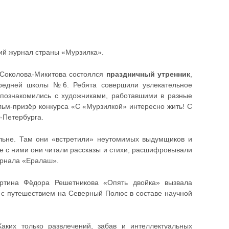
кий журнал страны «Мурзилка».
 Соколова-Микитова состоялся
праздничный утренник
,
средней школы №6. Ребята совершили увлекательное
 познакомились с художниками, работавшими в разные
льм-призёр конкурса «С «Мурзилкой» интересно жить! С
-Петербурга.
льне. Там они «встретили» неутомимых выдумщиков и
те с ними они читали рассказы и стихи, расшифровывали
урнала «Ералаш».
артина Фёдора Решетникова «Опять двойка» вызвала
е с путешествием на Северный Полюс в составе научной
аких только развлечений, забав и интеллектуальных