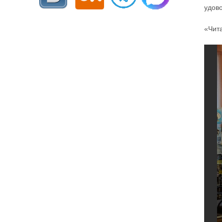
удово
«Чита