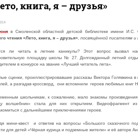
ето, книга, я – друзья»
2014
юня
в Смоленской областной детской библиотеке имени И.С.
его чтения «Лето, книга, я – друзья»
, посвящённой писателям и
тся ли читать в летние каникулы? Этот вопрос вызвал н
ровительную площадку школы № 27. Долгожданный летний отдых
ителем в конкурсе на звание «Лучший читатель лета».
лые сценки, проиллюстрировавшие рассказы Виктора Голявкина в 
елей, а разгадав кроссворд, они вспомнили героев любимых книг 
еменным школьникам, к сожалению, мало знакомы произведения 
ду волшебник» стала для них открытием. Видеофрагмент и
акомиться с дальнейшими приключениями героев.
дя мини-квест и ответив на вопросы «Большого сказочного под
сти для детей «Чёрная курица и подземные жители» и её авторе А