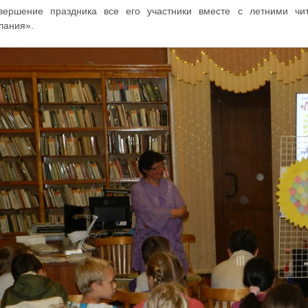
вершение праздника все его участники вместе с летними чи
лания».