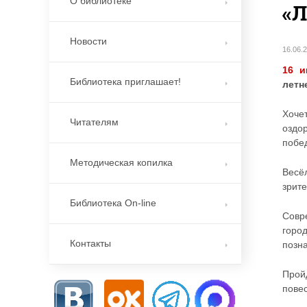
О библиотеке
«Л
Новости
16.06.
16 и
Библиотека приглашает!
летн
Хоче
Читателям
оздо
побед
Методическая копилка
Весё
зрит
Библиотека On-line
Совр
горо
Контакты
позн
Прой
пове