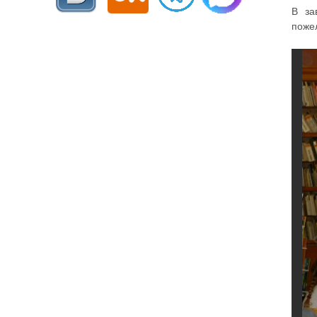
В за
поже