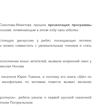
 Соколова-Микитова прошла
презентация программы
 книгам, отмечающим в этом году свои юбилеи.
астоящую дискуссию у ребят, посещающих летнюю
 можно совместить с увлекательным чтением и стать
исполнении юных читателей, вызвали искренний смех у
Николая Носова.
писателя Юрия Томина, и поэтому его книга «Шёл по
з кинофильма по мотивам повести вызвал желание
солнуха», ребята узнали о первой русской сказочной
нтонии Погорельском.