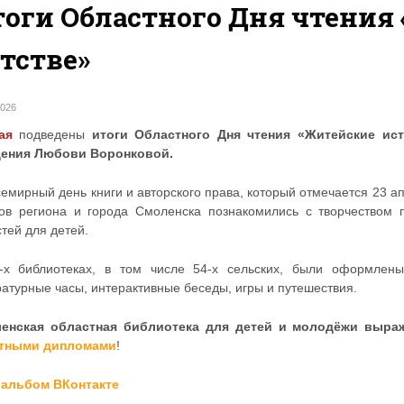
оги Областного Дня чтения
тстве»
2026
ая
подведены
итоги
Областного Дня чтения «Житейские ист
ения Любови Воронковой.
семирный день книги и авторского права, который отмечается 23 
гов региона и города Смоленска познакомились с творчеством п
тей для детей.
-х библиотеках, в том числе 54-х сельских, были оформлены
атурные часы, интерактивные беседы, игры и путешествия.
енская областная библиотека для детей и молодёжи выра
тными дипломами
!
альбом ВКонтакте