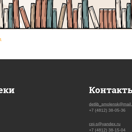
д
еки
Контакт
detlib_smolensk@mail.
+7 (4812) 38-05-36
cpi-s@yandex.ru
+7 (4812) 38-15-04