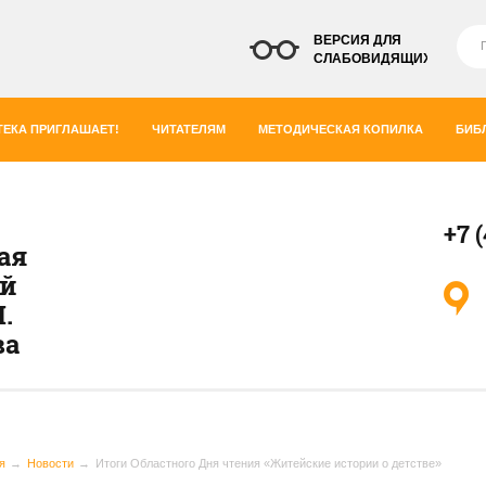
ВЕРСИЯ ДЛЯ
СЛАБОВИДЯЩИХ
ЕКА ПРИГЛАШАЕТ!
ЧИТАТЕЛЯМ
МЕТОДИЧЕСКАЯ КОПИЛКА
БИБ
+7 
ая
ей
.
ва
я
Новости
Итоги Областного Дня чтения «Житейские истории о детстве»