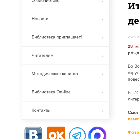
О библиотеке
Ит
де
Новости
Библиотека приглашает!
28.05.
28 м
рожд
Читателям
Во В
окру
Методическая копилка
повес
Библиотека On-line
В 74
литер
Контакты
Смол
памя
Фото