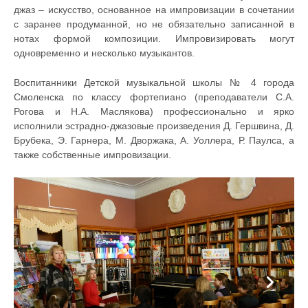
джаз – искусство, основанное на импровизации в сочетании
с заранее продуманной, но не обязательно записанной в
нотах формой композиции. Импровизировать могут
одновременно и несколько музыкантов.
Воспитанники Детской музыкальной школы № 4 города
Смоленска по классу фортепиано (преподаватели С.А.
Рогова и Н.А. Маслякова) профессионально и ярко
исполнили эстрадно-джазовые произведения Д. Гершвина, Д.
Брубека, Э. Гарнера, М. Дворжака, А. Уоллера, Р. Паулса, а
также собственные импровизации.