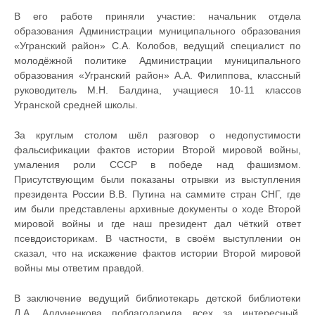
В его работе приняли участие: начальник отдела
образования Администрации муниципального образования
«Угранский район» С.А. Колобов, ведущий специалист по
молодёжной политике Администрации муниципального
образования «Угранский район» А.А. Филиппова, классный
руководитель М.Н. Балдина, учащиеся 10-11 классов
Угранской средней школы.
За круглым столом шёл разговор о недопустимости
фальсификации фактов истории Второй мировой войны,
умаления роли СССР в победе над фашизмом.
Присутствующим были показаны отрывки из выступления
президента России В.В. Путина на саммите стран СНГ, где
им были представлены архивные документы о ходе Второй
мировой войны и где наш президент дал чёткий ответ
псевдоисторикам. В частности, в своём выступлении он
сказал, что на искажение фактов истории Второй мировой
войны мы ответим правдой.
В заключение ведущий библиотекарь детской библиотеки
Л.А. Алдуненкова поблагодарила всех за интересный,