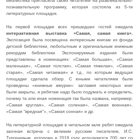
Библиотека пригласила своих читателей на развлекательно-
познавательную программу, которая состояла из 5-ти
литературных площадок.
На первой площадке всех пришедших гостей ожидала
интерактивная выставка «Самая, самая книга».
Экспозиция была посвящена интересным книгам из фонда
детской библиотеки, любопытным и оригинальным книжным
рекордам библиотеки. Экспонируемые издания были
представлены в номинациях: «Самая большая», «Самая
маленькая», «Самая толстая», «Самая тяжелая», «Самая
старая», «Самая читаемая» и т.д., по которым ведущая
площадки сделала обзор. С юными читателями были
проведены «книжные жмурки»: заглавия некоторых книг
были закрыты, и ребятам надо было подумать и определить,
почему та или иная номинация так была названа, например:
«Самая круглая», «Самая соленая», «Самая военная»,
«Самая "вредная"», «Самая сонная» и др.
На литературной площадке в читальном зале ребят ожидала
заочная встреча с великим русским писателем, И.С.
Тургеневым, которому в 2018 году исполняется 200 лет со