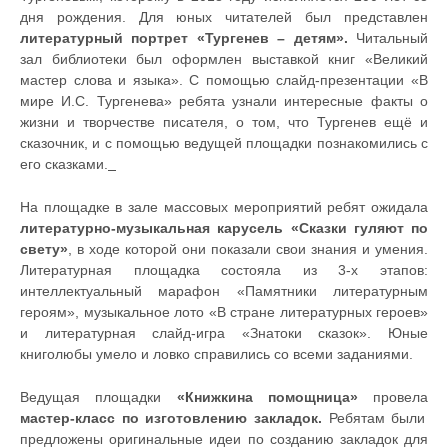
дня рождения. Для юных читателей был представлен
литературный портрет «Тургенев – детям».
Читальный
зал библиотеки был оформлен выставкой книг «Великий
мастер слова и языка». С помощью слайд-презентации «В
мире И.С. Тургенева» ребята узнали интересные факты о
жизни и творчестве писателя, о том, что Тургенев ещё и
сказочник, и с помощью ведущей площадки познакомились с
его сказками.
На площадке в зале массовых мероприятий ребят ожидала
литературно-музыкальная карусель «Сказки гуляют по
свету»
, в ходе которой они показали свои знания и умения.
Литературная площадка состояла из 3-х этапов:
интеллектуальный марафон «Памятники литературным
героям», музыкальное лото «В стране литературных героев»
и литературная слайд-игра «Знатоки сказок». Юные
книголюбы умело и ловко справились со всеми заданиями.
Ведущая площадки
«Книжкина помощница»
провела
мастер-класс по изготовлению закладок.
Ребятам были
предложены оригинальные идеи по созданию закладок для