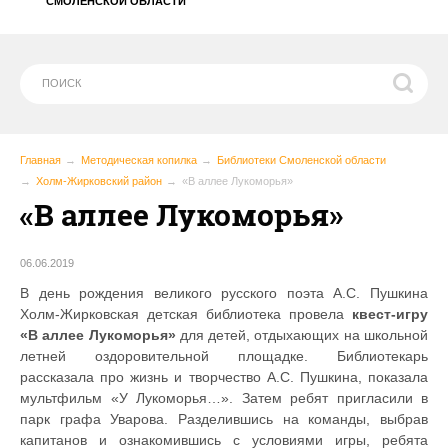
СМОЛЕНСКОЙ ОБЛАСТИ
Главная
Методическая копилка
Библиотеки Смоленской области
Холм-Жирковский район
«В аллее Лукоморья»
«В аллее Лукоморья»
06.06.2019
В день рождения великого русского поэта А.С. Пушкина
Холм-Жирковская детская библиотека провела
квест-игру
«В аллее Лукоморья»
для детей, отдыхающих на школьной
летней оздоровительной площадке. Библиотекарь
рассказала про жизнь и творчество А.С. Пушкина, показала
мультфильм «У Лукоморья…». Затем ребят пригласили в
парк графа Уварова. Разделившись на команды, выбрав
капитанов и ознакомившись с условиями игры, ребята