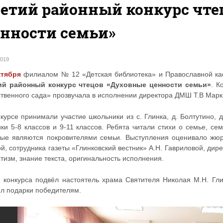
етий районный конкурс чте
нности семьи»
2019
ктября
филиалом № 12 «Детская библиотека» и Православной ка
ий районный конкурс чтецов «Духовные ценности семьи»
. К
твенного сада» прозвучала в исполнении директора ДМШ Т.В Марки
нкурсе принимали участие школьники из с. Глинка, д. Болтутино,
ики 5-8 классов и 9-11 классов. Ребята читали стихи о семье, с
рые являются покровителями семьи. Выступления оценивало жюри
й, сотрудника газеты «Глинковский вестник» А.Н. Гавриловой, дир
тизм, знание текста, оригинальность исполнения.
и конкурса подвёл настоятель храма Святителя Николая М.Н. Гли
ил подарки победителям.