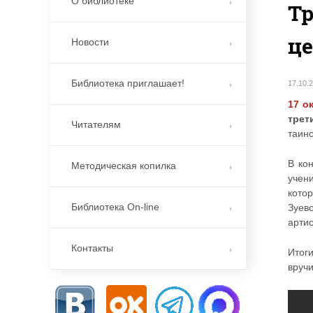
О библиотеке
Тр
це
Новости
Библиотека приглашает!
17.10.
17 о
трет
Читателям
таинс
В ко
Методическая копилка
учен
кото
Библиотека On-line
Зуево
артис
Контакты
Итог
вруч