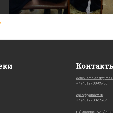
д
еки
Контакт
detlib_smolensk@mail.
+7 (4812) 38-05-36
cpi-s@yandex.ru
+7 (4812) 38-15-04
г. Смоленск, ул. Ленин