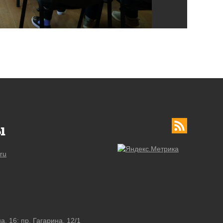
ы
ru
а, 16; пр. Гагарина, 12/1