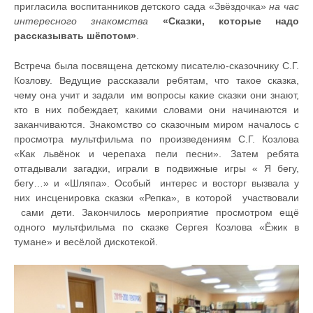
пригласила воспитанников детского сада «Звёздочка»
на час
интересного знакомства
«Сказки, которые надо
рассказывать шёпотом»
.
Встреча была посвящена детскому писателю-сказочнику С.Г.
Козлову. Ведущие рассказали ребятам, что такое сказка,
чему она учит и задали им вопросы какие сказки они знают,
кто в них побеждает, какими словами они начинаются и
заканчиваются. Знакомство со сказочным миром началось с
просмотра мультфильма по произведениям С.Г. Козлова
«Как львёнок и черепаха пели песни». Затем ребята
отгадывали загадки, играли в подвижные игры « Я бегу,
бегу…» и «Шляпа». Особый интерес и восторг вызвала у
них инсценировка сказки «Репка», в которой участвовали
сами дети. Закончилось мероприятие просмотром ещё
одного мультфильма по сказке Сергея Козлова «Ёжик в
тумане» и весёлой дискотекой.