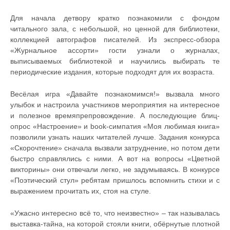
Для начала детвору кратко познакомили с фондом
читального зала, с небольшой, но ценной для библиотеки,
коллекцией автографов писателей. Из экспресс-обзора
«Журнальное ассорти» гости узнали о журналах,
выписываемых библиотекой и научились выбирать те
периодические издания, которые подходят для их возраста.
Весёлая игра «Давайте познакомимся!» вызвала много
улыбок и настроила участников мероприятия на интересное
и полезное времяпрепровождение. А последующие блиц-
опрос «Настроение» и book-симпатия «Моя любимая книга»
позволили узнать наших читателей лучше. Задания конкурса
«Скорочтение» сначала вызвали затруднение, но потом дети
быстро справлялись с ними. А вот на вопросы «Цветной
викторины» они отвечали легко, не задумываясь. В конкурсе
«Поэтический стул» ребятам пришлось вспомнить стихи и с
выражением прочитать их, стоя на стуле.
«Ужасно интересно всё то, что неизвестно» – так называлась
выставка-тайна, на которой стояли книги, обёрнутые плотной