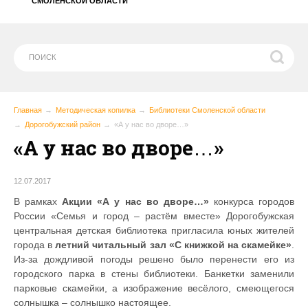
СМОЛЕНСКОЙ ОБЛАСТИ
Главная
Методическая копилка
Библиотеки Смоленской области
Дорогобужский район
«А у нас во дворе…»
«А у нас во дворе…»
12.07.2017
В рамках
Акции «А у нас во дворе…»
конкурса городов
России «Семья и город – растём вместе» Дорогобужская
центральная детская библиотека пригласила юных жителей
города в
летний читальный зал «С книжкой на скамейке»
.
Из-за дождливой погоды решено было перенести его из
городского парка в стены библиотеки. Банкетки заменили
парковые скамейки, а изображение весёлого, смеющегося
солнышка – солнышко настоящее.