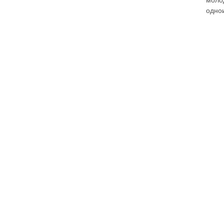
моло
одно