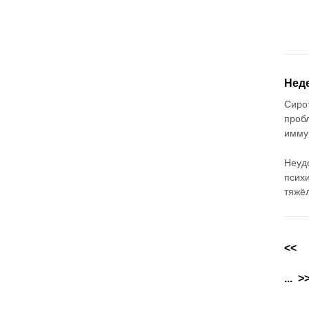
Неде
Сиро
проб
имму
Неуд
псих
тяжё
<<
...
>