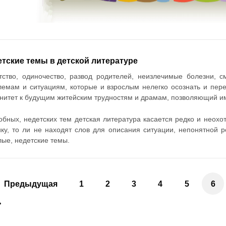
тские темы в детской литературе
тство, одиночество, развод родителей, неизлечимые болезни, 
лемам и ситуациям, которые и взрослым нелегко осознать и пер
нитет к будущим житейским трудностям и драмам, позволяющий им
обных, недетских тем детская литература касается редко и неохо
ику, то ли не находят слов для описания ситуации, непонятной р
лые, недетские темы.
Предыдущая
1
2
3
4
5
6
>