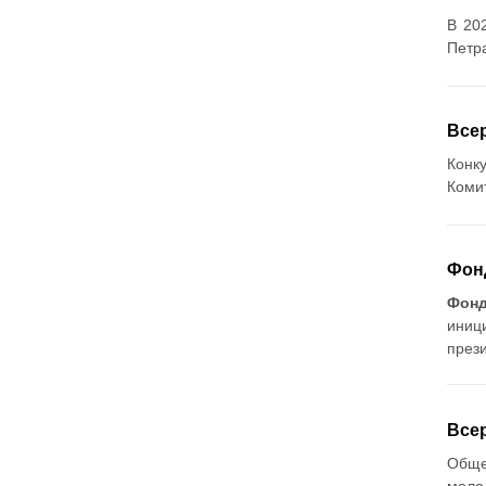
В 20
Петра
Все
Конк
Коми
Фон
Фонд
иниц
прези
Всер
Обще