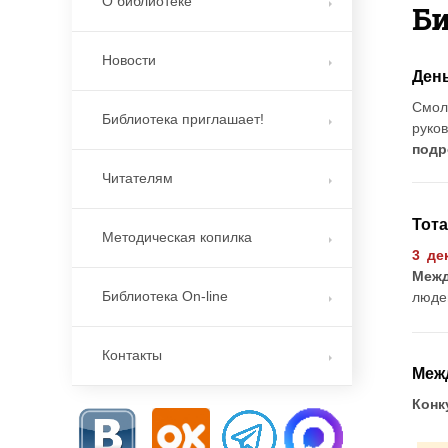
О библиотеке
Би
Новости
Ден
Смол
Библиотека приглашает!
руко
подр
Читателям
Тота
Методическая копилка
3 де
Межд
Библиотека On-line
люде
Контакты
Меж
Конк