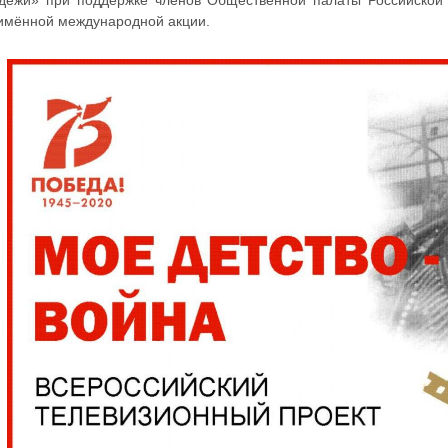
дёжи» при поддержке членов Общественной палаты Российской
имённой международной акции.