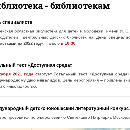
блиотека - библиотекам
ь специалиста
енская областная библиотека для детей и молодёжи имени И. С
водителей центральных детских библиотек на
День специали
остками на 2022 год»
. Начало
в 10-30
.
льный тест «Доступная среда»
кабря 2021 года
стартует
Тотальный тест «Доступная среда»
ународному дню инвалидов
. Цель мероприятия – привлечь вн
й с инвалидностью.
дународный детско-юношеский литературный конкурс и
урс
проводится по благословению Святейшего Патриарха Московско