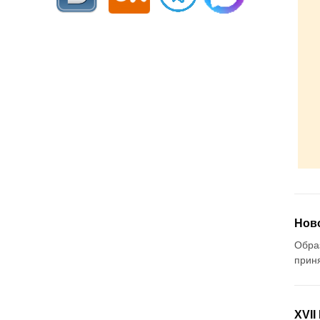
Нов
Обра
прин
XVII