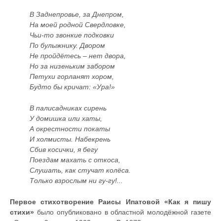
В Заднепровье, за Днепром,
На моей родной Свердловке,
Чьи-то звонкие подковки
По булыжнику. Двором
Не пройдётесь – нет двора,
Но за низеньким забором
Петухи горланят хором,
Будто бы кричат: «Ура!»
В палисадниках сирень
У домишка или хаты,
А окрестности покаты
И холмисты. Набекрень
Сбив косички, я бегу
Поездам махать с откоса,
Слушать, как стучат колёса.
Только взрослым ни гу-гу!...
Первое стихотворение Раисы Ипатовой «Как я пишу
стихи»
было опубликовано в областной молодёжной газете