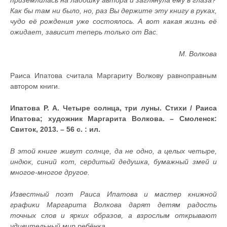
приземлилась на ладошку автора и заглянула ему в глаза?
Как бы там ни было, но, раз Вы держите эту книгу в руках,
чудо её рождения уже состоялось. А вот какая жизнь её
ожидает, зависит теперь только от Вас.
М. Волкова
Раиса Ипатова считала Маргариту Волкову равноправным
автором книги.
Ипатова Р. А. Четыре солнца, три луны.
Стихи / Раиса
Ипатова; художник Маргарита Волкова. – Смоленск:
Свиток, 2013. – 56 с. : ил.
В этой книге живут солнце, да не одно, а целых четыре,
индюк, синий кот, сердитый дедушка, бумажный змей и
многое-многое другое.
Известный поэт Раиса Ипатова и мастер книжной
графики Маргарита Волкова дарят детям радость
точных слов и ярких образов, а взрослым открывают
удивительный мир ребёнка.