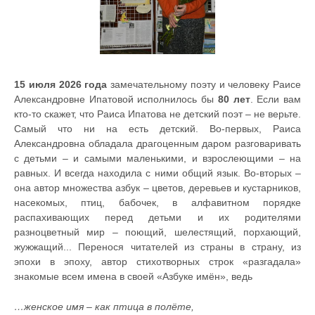
15 июля 2026 года
замечательному поэту и человеку Раисе
Александровне Ипатовой исполнилось бы
80 лет
. Если вам
кто-то скажет, что Раиса Ипатова не детский поэт – не верьте.
Самый что ни на есть детский. Во-первых, Раиса
Александровна обладала драгоценным даром разговаривать
с детьми – и самыми маленькими, и взрослеющими – на
равных. И всегда находила с ними общий язык. Во-вторых –
она автор множества азбук – цветов, деревьев и кустарников,
насекомых, птиц, бабочек, в алфавитном порядке
распахивающих перед детьми и их родителями
разноцветный мир – поющий, шелестящий, порхающий,
жужжащий... Перенося читателей из страны в страну, из
эпохи в эпоху, автор стихотворных строк «разгадала»
знакомые всем имена в своей «Азбуке имён», ведь
…женское имя – как птица в полёте,