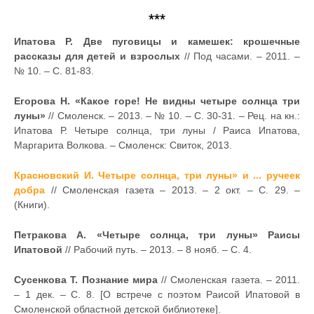
***
Ипатова Р. Две пуговицы и камешек: крошечные
рассказы для детей и взрослых
// Под часами. – 2011. –
№ 10. – С. 81-83.
Егорова Н. «Какое горе! Не видны четыре солнца три
луны»
// Смоленск. – 2013. – № 10. – С. 30-31. – Рец. на кн.:
Ипатова Р. Четыре солнца, три луны / Раиса Ипатова,
Маргарита Волкова. – Смоленск: Свиток, 2013.
Красновский И. Четыре солнца, три луны» и ... ручеек
добра
// Смоленская газета – 2013. – 2 окт. – С. 29. –
(Книги).
Петракова А. «Четыре солнца, три луны» Раисы
Ипатовой
// Рабочий путь. – 2013. – 8 нояб. – С. 4.
Сусенкова Т. Познание мира
// Смоленская газета. – 2011.
– 1 дек. – С. 8. [О встрече с поэтом Раисой Ипатовой в
Смоленской областной детской библиотеке].