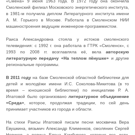
«Смена» 9 июня 1963 года. В 1972 году она окончила
Смоленский филиал Московского энергетического института,
в 1981-м получила диплом Литературного института имени
А. М. Горького в Москве. Работала в Смоленском НИИ
машиностроения ведущим инженером-программистом.
Раиса Александровна стояла у истоков смоленского
телевидения: с 1992 г. она работала в ГТРК «Смоленск», с
1993 по 2008 гг. возглавляла её, вела
авторскую
литературную передачу «На теплом пёнушке»
и другие
региональные программы.
В 2011 году
на базе Смоленской областной библиотеки для
детей и молодёжи имени И.С. Соколова-Микитова (в то
время – юношеской библиотеки) по инициативе Р. А.
Ипатовой было организовано
литературное объединение
«Среда»
, которое, продолжая традиции, по сей день
принимает участников из города и области.
На стихи Раисы Ипатовой писали песни москвичка Вера
Евушкина, вязьмич Александр Клименков, смолянин Сергей
Новиков, а певица Елена Камбурова, которую все дети,