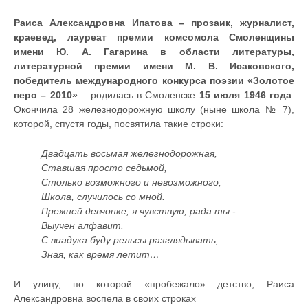
Раиса Александровна Ипатова – прозаик, журналист,
краевед, лауреат премии комсомола Смоленщины
имени Ю. А. Гагарина в области литературы,
литературной премии имени М. В. Исаковского,
победитель международного конкурса поэзии «Золотое
перо – 2010»
– родилась в Смоленске
15 июля 1946 года
.
Окончила 28 железнодорожную школу (ныне школа № 7),
которой, спустя годы, посвятила такие строки:
Двадцать восьмая железнодорожная,
Ставшая просто седьмой,
Столько возможного и невозможного,
Школа, случилось со мной.
Прежней девчонке, я чувствую, рада ты -
Выучен алфавит.
С виадука буду рельсы разглядывать,
Зная, как время летит…
И улицу, по которой «пробежало» детство, Раиса
Александровна воспела в своих строках