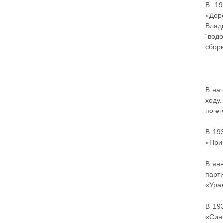
В 19
«Дор
Влад
“вод
сбор
В на
ходу.
по ег
В 19
«При
В ян
парт
«Ура
В 19
«Син