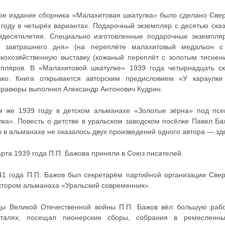
ое издание сборника «Малахитовая шкатулка» было сделано Свер
 году в четырёх вариантах. Подарочный экземпляр с десятью ска
идесятилетия. Специально изготовленные подарочные экземпл
 завтрашнего дня» (на переплёте малахитовый медальон 
скохозяйственную выставку (кожаный переплёт с золотым тиснен
мпляров. В «Малахитовой шкатулке» 1939 года четырнадцать 
ко. Книга открывается авторским предисловием «У караулки
гравюры выполнил Александр Антонович Кудрин.
м же 1939 году в детском альманахе «Золотые зёрна» под псе
лка». Повесть о детстве в уральском заводском посёлке Павел Б
 в альманахе не оказалось двух произведений одного автора — зде
рта 1939 года П.П. Бажова приняли в Союз писателей.
41 года П.П. Бажов был секретарём партийной организации Свер
ктором альманаха «Уральский современник».
ды Великой Отечественной войны П.П. Бажов вёл большую раб
италях, посещал пионерские сборы, собрания в ремесленны