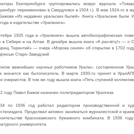
раторы Екатеринбурга группировались вокруг журнала «Това
еринбург переименован в Свердловск в 1924 г.). В мае 1924-го в
 Бажова «Из недавних уральских былей». Книга «Уральские были. 
года в издательстве «Уралкнига».
нтябре 1925 года в «Уралкниге» вышла автобиографическая пове
е в Сибири и на Алтае. В декабре вышла книга «К расчёту!» — о 
арищ Терентий» — очерк «Морока синяя» об открытии в 1702 год
одписью Старо-Заводский.
писке важнейших научных работников Урала», составленном Урал
в значится как бытописатель. В марте 1930-го принят в УралАП
и очеркистов. В том же году вышла книга «Пять ступеней коллектив
32 году Павел Бажов назначен политредактором Уралгиза.
34 по 1936 год работал редактором производственной и худ
естехиздата. Продолжал активно заниматься журналистской и крае
роительстве Краснокамского бумажного комбината. В 1936 году
атурного университета.