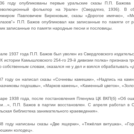
36 году опубликованы первые уральские сказы П.П. Бажова
еволюционный фольклор на Урале» (Свердлгиз, 1936). В сб
имиром Павловичем Бирюковым, сказы «Дорогое имячко», «Ме
олазов”» П.П. Бажов опубликовал как записанные по памяти от р
ник записанные по памяти народные песни и пословицы.
чале 1937 года П.П. Бажов был уволен из Свердловского издатель
 К истории Камышловского 254-го 29-й дивизии полка» признана тр
о собственным словам, оказался не у дел и взялся обрабатывать «
37 году он написал сказы «Сочневы камешки», «Надпись на камн
казчиковы подошвы», «Марков камень», «Каменный цветок», «Золо
варе 1938 года, после постановления Пленума ЦК ВКП(б) «Об ош
ии…», П.П. Бажов в партии восстановлен. С апреля работал в 
льская библиотека занимательного краеведения».
38 году написаны сказы «Две ящерки», «Тяжёлая витушка», «Го
юшкин колодец».