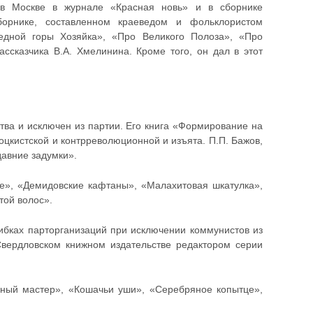
 в Москве в журнале «Красная новь» и в сборнике
орнике, составленном краеведом и фольклористом
дной горы Хозяйка», «Про Великого Полоза», «Про
ассказчика В.А. Хмелинина. Кроме того, он дал в этот
ства и исключен из партии. Его книга «Формирование на
оцкистской и контрреволюционной и изъята. П.П. Бажов,
давние задумки».
е», «Демидовские кафтаны», «Малахитовая шкатулка»,
той волос».
ибках парторганизаций при исключении коммунистов из
Свердловском книжном издательстве редактором серии
рный мастер», «Кошачьи уши», «Серебряное копытце»,