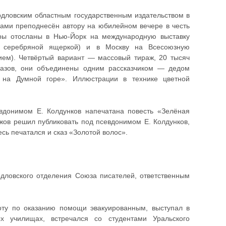
дловским областным государственным издательством в
зами преподнесён автору на юбилейном вечере в честь
яры отосланы в Нью-Йорк на международную выставку
с серебряной ящеркой) и в Москву на Всесоюзную
ием). Четвёртый вариант — массовый тираж, 20 тысяч
сказов, они объединены одним рассказчиком — дедом
 на Думной горе». Иллюстрации в технике цветной
вдонимом Е. Колдунков напечатана повесть «Зелёная
ажов решил публиковать под псевдонимом Е. Колдунков,
сь печатался и сказ «Золотой волос».
дловского отделения Союза писателей, ответственным
оту по оказанию помощи эвакуированным, выступал в
х училищах, встречался со студентами Уральского