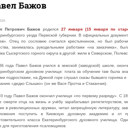
авел Бажов
2026
л Петрович Бажов
родился
27 января (15 января по стар
еринбургского уезда Пермской губернии. В официальных докумен
ев». Отец по сословию считался крестьянином, но был рабочи
йства, занималась рукодельными работами «на заказчика», бы
ка Сысертского горного округа в другой: жили в Северском, Полев
86 года Павел Бажов учился в земской (заводской) школе, оконч
еринбургском духовном училище: плата за обучение там была зна
ими подростками, на Думной горе слушал сказы бывшего горняка и
ванию «дедко Слышко» (он же Вася Протча и Стаканчик).
93 году Павел Бажов окончил училище «по первому разряду». С 18
е смерти отца на жизнь и учёбу зарабатывал репетиторством, ме
тие в революционных кружках, читал запрещённую литературу, за
ложения поступить в Киевскую духовную академию и от п
отовительного класса Екатеринбургского духовного училища. О
е для приготовления псаломщиков.