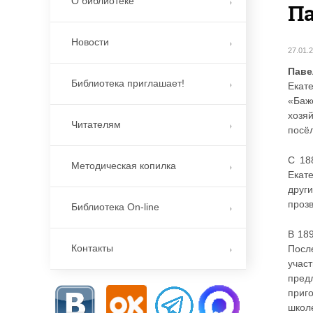
О библиотеке
П
Новости
27.01.
Паве
Библиотека приглашает!
Екат
«Баж
хозя
Читателям
посёл
С 18
Методическая копилка
Екат
друг
проз
Библиотека On-line
В 18
Контакты
Посл
учас
пред
приг
школ