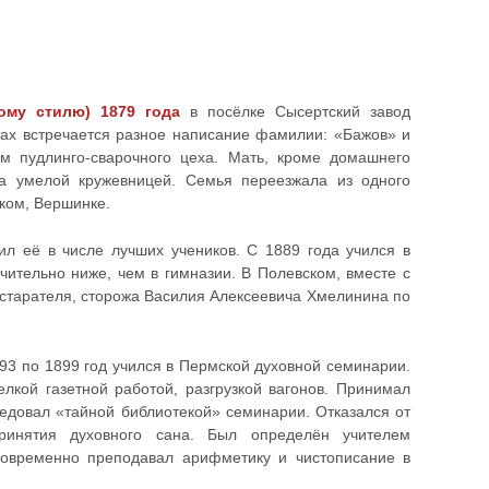
ому стилю) 1879 года
в посёлке Сысертский завод
тах встречается разное написание фамилии: «Бажов» и
м пудлинго-сварочного цеха. Мать, кроме домашнего
ла умелой кружевницей. Семья переезжала из одного
ском, Вершинке.
ил её в числе лучших учеников. С 1889 года учился в
чительно ниже, чем в гимназии. В Полевском, вместе с
 старателя, сторожа Василия Алексеевича Хмелинина по
93 по 1899 год учился в Пермской духовной семинарии.
лкой газетной работой, разгрузкой вагонов. Принимал
ведовал «тайной библиотекой» семинарии. Отказался от
ринятия духовного сана. Был определён учителем
дновременно преподавал арифметику и чистописание в