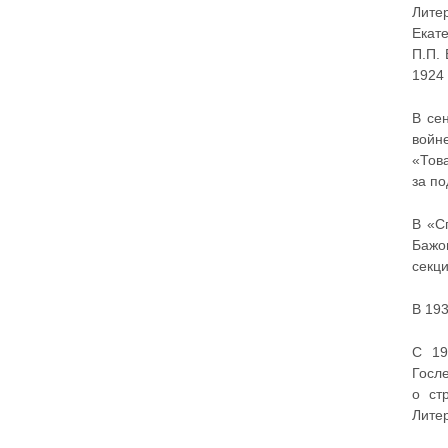
Лите
Екат
П.П.
1924 
В се
войн
«Тов
за п
В «С
Бажо
секци
В 19
С 19
Госл
о ст
Литер