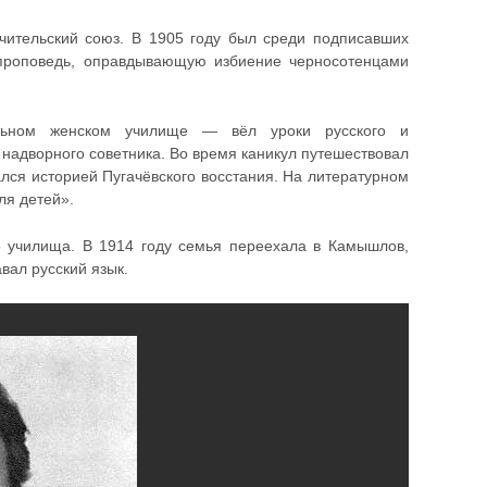
чительский союз. В 1905 году был среди подписавших
 проповедь, оправдывающую избиение черносотенцами
льном женском училище — вёл уроки русского и
 надворного советника. Во время каникул путешествовал
ался историей Пугачёвского восстания. На литературном
ля детей».
о училища. В 1914 году семья переехала в Камышлов,
вал русский язык.