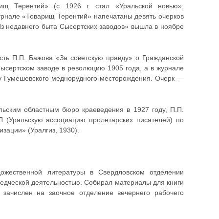
рищ Терентий» (с 1926 г. стал «Уральской новью»;
 журнале «Товарищ Терентий» напечатаны девять очерков
Из недавнего быта Сысертских заводов» вышла в ноябре
сть П.П. Бажова «За советскую правду» о Гражданской
Сысертском заводе в революцию 1905 года, а в журнале
у Гумешевского меднорудного месторождения. Очерк —
ьским областным бюро краеведения в 1927 году, П.П.
П (Уральскую ассоциацию пролетарских писателей) по
изации» (Уралгиз, 1930).
ожественной литературы в Свердловском отделении
ведческой деятельностью. Собирал материалы для книги
 зачислен на заочное отделение вечернего рабочего