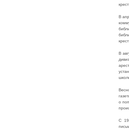
крест
В ап
комм
библ
библ
крест
В ав
диви
арес
уста
школы
Весн
газе
о поп
прои
С 19
пись