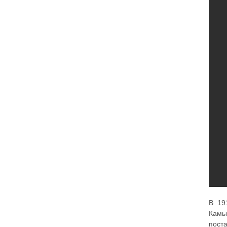
В 19
Камы
пост