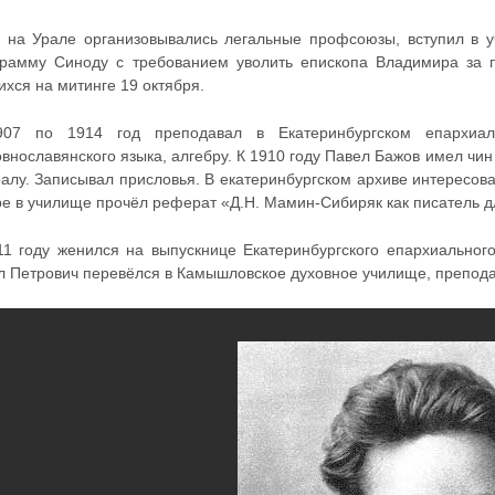
а на Урале организовывались легальные профсоюзы, вступил в у
грамму Синоду с требованием уволить епископа Владимира за
хся на митинге 19 октября.
07 по 1914 год преподавал в Екатеринбургском епархиа
внославянского языка, алгебру. К 1910 году Павел Бажов имел чин
ралу. Записывал присловья. В екатеринбургском архиве интересов
ре в училище прочёл реферат «Д.Н. Мамин-Сибиряк как писатель д
11 году женился на выпускнице Екатеринбургского епархиальног
л Петрович перевёлся в Камышловское духовное училище, препода