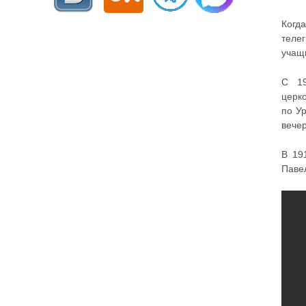
Когд
теле
учащи
С 19
церко
по У
вече
В 19
Паве