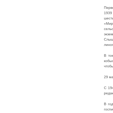
Перв
1939
шест
«Мир
сель
экзе
Слыш
лино
В то
кобы
чтобы
29 ма
С 19
реда
В го
госп