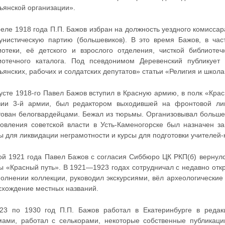
ьянской организации».
реле 1918 года П.П. Бажов избран на должность уездного комисса
унистическую партию (большевиков). В это время Бажов, в час
иотеки, её детского и взрослого отделения, чисткой библиоте
иотечного каталога. Под псевдонимом Деревенский публикует
ьянских, рабочих и солдатских депутатов» статьи «Религия и школа
густе 1918-го Павел Бажов вступил в Красную армию, в полк «Кр
зии 3-й армии, был редактором выходившей на фронтовой ли
тован белогвардейцами. Бежал из тюрьмы. Организовывал больше
новления советской власти в Усть-Каменогорске был назначен 
 для ликвидации неграмотности и курсы для подготовки учителей-
ой 1921 года Павел Бажов с согласия Сиббюро ЦК РКП(б) вернулс
ты «Красный путь». В 1921—1923 годах сотрудничал с недавно от
олнении коллекции, руководил экскурсиями, вёл археологические 
схождение местных названий.
23 по 1930 год П.П. Бажов работал в Екатеринбурге в редакц
мами, работал с селькорами, некоторые собственные публика