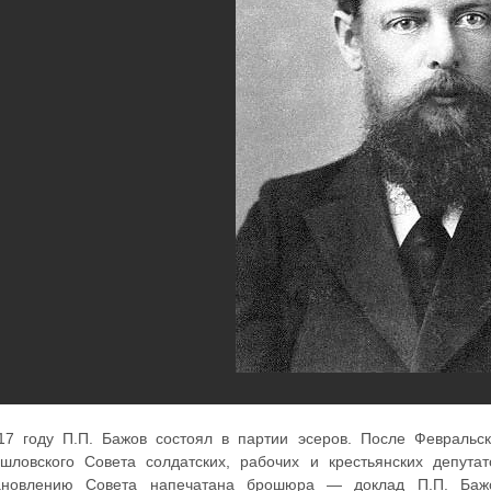
17 году П.П. Бажов состоял в партии эсеров. После Февраль
шловского Совета солдатских, рабочих и крестьянских депута
ановлению Совета напечатана брошюра — доклад П.П. Бажов