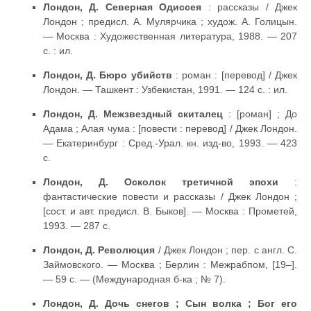
Лондон, Д. Северная Одиссея
: рассказы / Джек
Лондон ; предисл. А. Мулярчика ; худож. А. Голицын.
— Москва : Художественная литература, 1988. — 207
с. : ил.
Лондон, Д. Бюро убийств
: роман : [перевод] / Джек
Лондон. — Ташкент : Узбекистан, 1991. — 124 с. : ил.
Лондон, Д. Межзвездный скиталец
: [роман] ; До
Адама ; Алая чума : [повести : перевод] / Джек Лондон.
— Екатеринбург : Сред.-Урал. кн. изд-во, 1993. — 423
с.
Лондон, Д. Осколок третичной эпохи
:
фантастические повести и рассказы / Джек Лондон ;
[сост. и авт. предисл. В. Быков]. — Москва : Прометей,
1993. — 287 с.
Лондон, Д. Революция
/ Джек Лондон ; пер. с англ. С.
Займовского. — Москва ; Берлин : Межрабпом, [19–].
— 59 с. — (Международная б-ка ; № 7).
Лондон, Д. Дочь снегов ; Сын волка ; Бог его