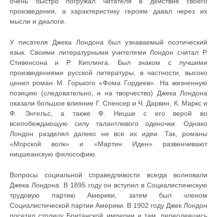
очень быстро погружал читателя в действие своего
произведения, а характеристику героям давал через их
мысли и диалоги.
У писателя Джека Лондона был узнаваемый поэтический
язык. Своими литературными учителями Лондон считал Р.
Стивенсона и Р. Киплинга. Был знаком с лучшими
произведениями русской литературы, в частности, высоко
ценил роман М. Горького «Фома Гордеев». На жизненную
позицию (следовательно, и на творчество) Джека Лондона
оказали большое влияние Г. Спенсер и Ч. Дарвин, К. Маркс и
Ф. Энгельс, а также Ф. Ницше с его верой во
всепобеждающую силу талантливого одиночки. Однако
Лондон разделял далеко не все их идеи. Так, романы
«Морской волк» и «Мартин Иден» развенчивают
ницшеанскую философию.
Вопросы социальной справедливости всегда волновали
Джека Лондона. В 1895 году он вступил в Социалистическую
трудовую партию Америки, затем был членом
Социалистической партии Америки. В 1902 году Джек Лондон
посетил столицу Британской империи и там, переодевшись