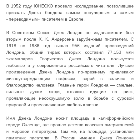
В 1952 году ЮНЕСКО провело исследование, позволившее
признать Джека Лондона самым популярным и самым
«переводимым» писателем в Европе.
В Советском Союзе Джек Лондон по издаваемости был
вторым после Х. К. Андерсена зарубежным писателем. С
1918 по 1986 год вышло 956 изданий произведений
Лондона, общий тираж которых составил 77,153 млн
экземпляров. Творчество Джека Лондона пользуется
любовью и у современного российского читателя. Лучшие
произведения Джека Лондона по-прежнему привлекают
жизнеутверждающим пафосом, верой в величие и
благородство человека. Главные герои Лондона — смелые,
сильные духом люди, отважно идущие на риск,
проявляющие несокрушимую волю в борьбе с суровой
природой и прославляющие любовь к жизни.
Имя Джека Лондона носит площадь в калифорнийском
городе Окленде, где прошло детство классика американской
и мировой литературы. Там же, на площади, установлен
памятник писателю. В России именем Джека Лондона