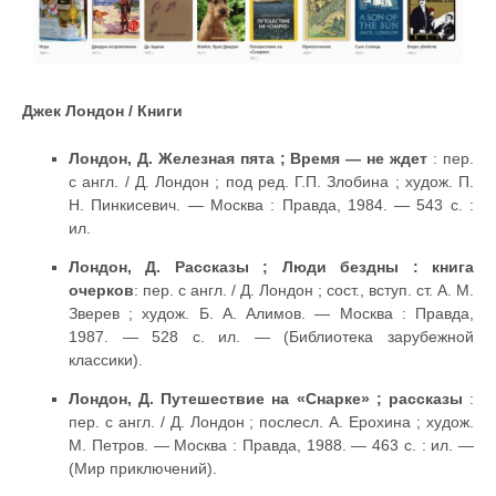
Джек Лондон / Книги
Лондон, Д. Железная пята ; Время — не ждет
: пер.
с англ. / Д. Лондон ; под ред. Г.П. Злобина ; худож. П.
Н. Пинкисевич. — Москва : Правда, 1984. — 543 с. :
ил.
Лондон, Д. Рассказы ; Люди бездны : книга
очерков
: пер. с англ. / Д. Лондон ; сост., вступ. ст. А. М.
Зверев ; худож. Б. А. Алимов. — Москва : Правда,
1987. — 528 с. ил. — (Библиотека зарубежной
классики).
Лондон, Д. Путешествие на «Снарке» ; рассказы
:
пер. с англ. / Д. Лондон ; послесл. А. Ерохина ; худож.
М. Петров. — Москва : Правда, 1988. — 463 с. : ил. —
(Мир приключений).