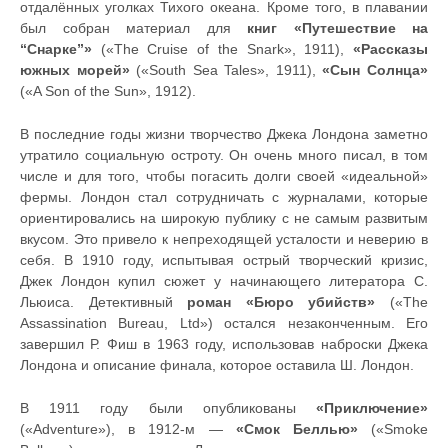
отдалённых уголках Тихого океана. Кроме того, в плавании
был собран материал для
книг «Путешествие на
“Снарке”»
(«The Cruise of the Snark», 1911),
«Рассказы
южных морей»
(«South Sea Tales», 1911),
«Сын Солнца»
(«A Son of the Sun», 1912).
В последние годы жизни творчество Джека Лондона заметно
утратило социальную остроту. Он очень много писал, в том
числе и для того, чтобы погасить долги своей «идеальной»
фермы. Лондон стал сотрудничать с журналами, которые
ориентировались на широкую публику с не самым развитым
вкусом. Это привело к непреходящей усталости и неверию в
себя. В 1910 году, испытывая острый творческий кризис,
Джек Лондон купил сюжет у начинающего литератора С.
Льюиса. Детективный
роман «Бюро убийств»
(«The
Assassination Bureau, Ltd») остался незаконченным. Его
завершил Р. Фиш в 1963 году, использовав наброски Джека
Лондона и описание финала, которое оставила Ш. Лондон.
В 1911 году были опубликованы
«Приключение»
(«Adventure»), в 1912-м —
«Смок Беллью»
(«Smoke