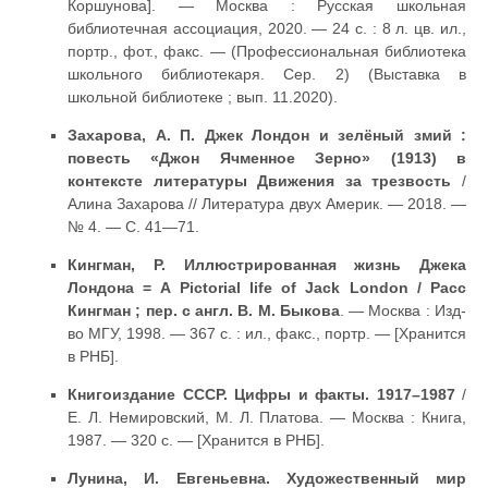
Коршунова]. — Москва : Русская школьная
библиотечная ассоциация, 2020. — 24 с. : 8 л. цв. ил.,
портр., фот., факс. — (Профессиональная библиотека
школьного библиотекаря. Сер. 2) (Выставка в
школьной библиотеке ; вып. 11.2020).
Захарова, А. П. Джек Лондон и зелёный змий :
повесть «Джон Ячменное Зерно» (1913) в
контексте литературы Движения за трезвость
/
Алина Захарова // Литература двух Америк. — 2018. —
№ 4. — С. 41—71.
Кингман, Р. Иллюстрированная жизнь Джека
Лондона = A Pictorial life of Jack London / Расс
Кингман ; пер. с англ. В. М. Быкова
. — Москва : Изд-
во МГУ, 1998. — 367 с. : ил., факс., портр. — [Хранится
в РНБ].
Книгоиздание СССР. Цифры и факты. 1917–1987
/
Е. Л. Немировский, М. Л. Платова. — Москва : Книга,
1987. — 320 с. — [Хранится в РНБ].
Лунина, И. Евгеньевна. Художественный мир