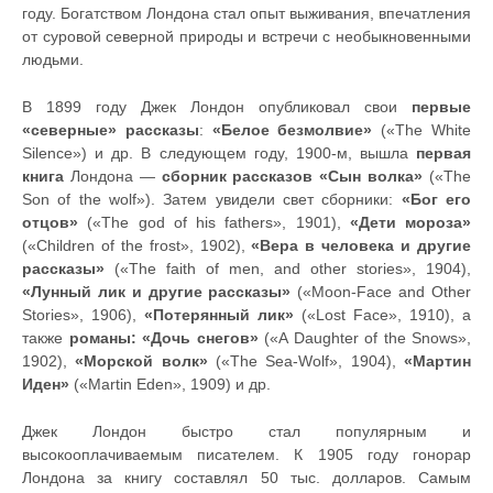
году. Богатством Лондона стал опыт выживания, впечатления
от суровой северной природы и встречи с необыкновенными
людьми.
В 1899 году Джек Лондон опубликовал свои
первые
«северные» рассказы
:
«Белое безмолвие»
(«The White
Silence») и др. В следующем году, 1900-м, вышла
первая
книга
Лондона —
сборник рассказов «Сын волка»
(«The
Son of the wolf»). Затем увидели свет сборники:
«Бог его
отцов»
(«The god of his fathers», 1901),
«Дети мороза»
(«Children of the frost», 1902),
«Вера в человека и другие
рассказы»
(«The faith of men, and other stories», 1904),
«Лунный лик и другие рассказы»
(«Moon-Face and Other
Stories», 1906),
«Потерянный лик»
(«Lost Face», 1910), а
также
романы: «Дочь снегов»
(«A Daughter of the Snows»,
1902),
«Морской волк»
(«The Sea-Wolf», 1904),
«Мартин
Иден»
(«Martin Eden», 1909) и др.
Джек Лондон быстро стал популярным и
высокооплачиваемым писателем. К 1905 году гонорар
Лондона за книгу составлял 50 тыс. долларов. Самым