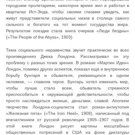
городским пролетарием, некоторое время жил и работал в
кварталах Ист-Энда, чтобы своими глазами увидеть, как
живут представители социальных низов в столице самого
сильного и богатого на тот момент государства мира.
Результатом поездки стала книга очерков «Люди бездны»
(«The People of the Abyss», 1903).
Тема социального неравенства звучит практически во всех
произведениях Джека Лондона. Рассматривал он эту
проблему с разных точек зрения. В романе «Мартин Иден»
Лондон, помимо других аспектов, показал ещё и внутреннюю
борьбу бунтаря и обывателя, уживающихся в одном
человеке, — главном герое. Бунтарь хотел изменить мир,
чтобы лучше стало всем, обыватель стремился
приспособиться к окружающей действительности, чтобы
просто наслаждаться жизнью, деньгами, славой. Апогеем
творчества Лондона-социалиста стал роман-антиутопия
«Железная пята» («The Iron Heel», 1908), написанный под
впечатлением от русской революции 1905–1907 годов. В
этой книге Лондон рисует картины масштабных
общественных потрясений в США на фоне диктатуры