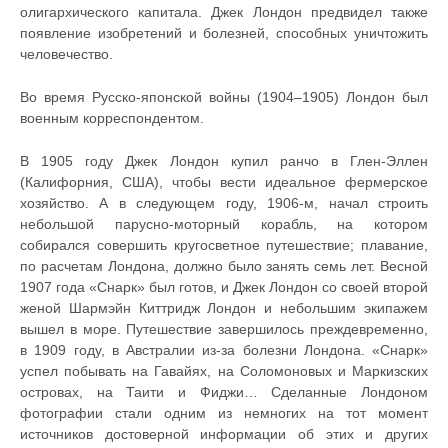
олигархического капитала. Джек Лондон предвидел также
появление изобретений и болезней, способных уничтожить
человечество.
Во время Русско-японской войны (1904–1905) Лондон был
военным корреспондентом.
В 1905 году Джек Лондон купил ранчо в Глен-Эллен
(Калифорния, США), чтобы вести идеальное фермерское
хозяйство. А в следующем году, 1906-м, начал строить
небольшой парусно-моторный корабль, на котором
собирался совершить кругосветное путешествие; плавание,
по расчетам Лондона, должно было занять семь лет. Весной
1907 года «Снарк» был готов, и Джек Лондон со своей второй
женой Шармэйн Киттридж Лондон и небольшим экипажем
вышел в море. Путешествие завершилось преждевременно,
в 1909 году, в Австралии из-за болезни Лондона. «Снарк»
успел побывать на Гавайях, на Соломоновых и Маркизских
островах, на Таити и Фиджи… Сделанные Лондоном
фотографии стали одним из немногих на тот момент
источников достоверной информации об этих и других