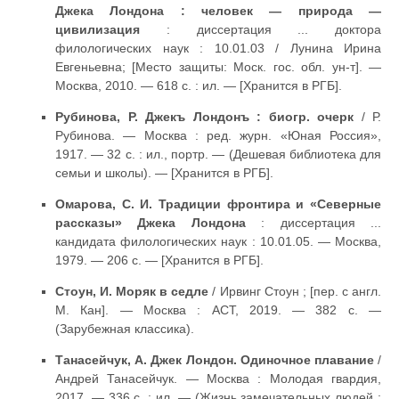
Джека Лондона : человек — природа —
цивилизация
: диссертация ... доктора
филологических наук : 10.01.03 / Лунина Ирина
Евгеньевна; [Место защиты: Моск. гос. обл. ун-т]. —
Москва, 2010. — 618 с. : ил. — [Хранится в РГБ].
Рубинова, Р. Джекъ Лондонъ : биогр. очерк
/ Р.
Рубинова. — Москва : ред. журн. «Юная Россия»,
1917. — 32 с. : ил., портр. — (Дешевая библиотека для
семьи и школы). — [Хранится в РГБ].
Омарова, С. И. Традиции фронтира и «Северные
рассказы» Джека Лондона
: диссертация ...
кандидата филологических наук : 10.01.05. — Москва,
1979. — 206 с. — [Хранится в РГБ].
Стоун, И. Моряк в седле
/ Ирвинг Стоун ; [пер. с англ.
М. Кан]. — Москва : АСТ, 2019. — 382 с. —
(Зарубежная классика).
Танасейчук, А. Джек Лондон. Одиночное плавание
/
Андрей Танасейчук. — Москва : Молодая гвардия,
2017. — 336 с. : ил. — (Жизнь замечательных людей :