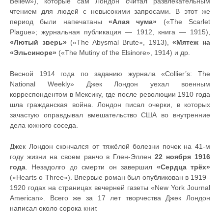
Bellew»), которые сам Лондон считал развлекательным
чтением для людей с невысокими запросами. В этот же
период были напечатаны
«Алая чума»
(«The Scarlet
Plague»; журнальная публикация — 1912, книга — 1915),
«Лютый зверь»
(«The Abysmal Brute», 1913),
«Мятеж на
«Эльсиноре»
(«The Mutiny of the Elsinore», 1914) и др.
Весной 1914 года по заданию журнала «Collier’s: The
National Weekly» Джек Лондон уехал военным
корреспондентом в Мексику, где после революции 1910 года
шла гражданская война. Лондон писал очерки, в которых
зачастую оправдывал вмешательство США во внутренние
дела южного соседа.
Джек Лондон скончался от тяжёлой болезни почек на 41-м
году жизни на своем ранчо в Глен-Эллен
22 ноября 1916
года
. Незадолго до смерти он завершил
«Сердца трёх»
(«Hearts o Three»). Впервые роман был опубликован в 1919–
1920 годах на страницах вечерней газеты «New York Journal
American». Всего же за 17 лет творчества Джек Лондон
написал около сорока книг.