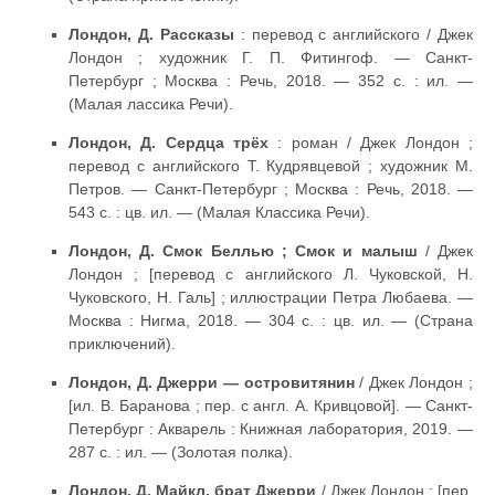
Лондон, Д. Рассказы
: перевод с английского / Джек
Лондон ; художник Г. П. Фитингоф. — Санкт-
Петербург ; Москва : Речь, 2018. — 352 с. : ил. —
(Малая лассика Речи).
Лондон, Д. Сердца трёх
: роман / Джек Лондон ;
перевод с английского Т. Кудрявцевой ; художник М.
Петров. — Санкт-Петербург ; Москва : Речь, 2018. —
543 с. : цв. ил. — (Малая Классика Речи).
Лондон, Д. Смок Беллью ; Смок и малыш
/ Джек
Лондон ; [перевод с английского Л. Чуковской, Н.
Чуковского, Н. Галь] ; иллюстрации Петра Любаева. —
Москва : Нигма, 2018. — 304 с. : цв. ил. — (Страна
приключений).
Лондон, Д. Джерри — островитянин
/ Джек Лондон ;
[ил. В. Баранова ; пер. с англ. А. Кривцовой]. — Санкт-
Петербург : Акварель : Книжная лаборатория, 2019. —
287 с. : ил. — (Золотая полка).
Лондон, Д. Майкл, брат Джерри
/ Джек Лондон ; [пер.