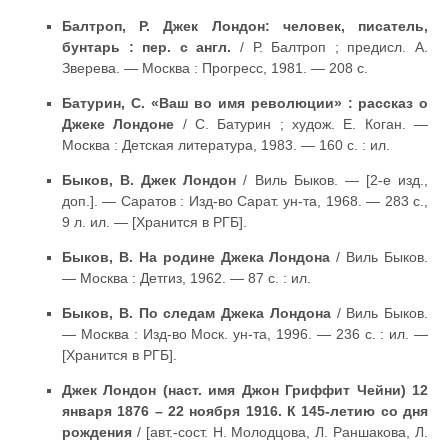
Балтроп, Р. Джек Лондон: человек, писатель,
бунтарь : пер. с англ.
/ Р. Балтроп ; предисл. А.
Зверева. — Москва : Прогресс, 1981. — 208 с.
Батурин, С. «Ваш во имя революции» : рассказ о
Джеке Лондоне
/ С. Батурин ; худож. Е. Коган. —
Москва : Детская литература, 1983. — 160 с. : ил.
Быков, В. Джек Лондон
/ Виль Быков. — [2-е изд.,
доп.]. — Саратов : Изд-во Сарат. ун-та, 1968. — 283 с.,
9 л. ил. — [Хранится в РГБ].
Быков, В. На родине Джека Лондона
/ Виль Быков.
— Москва : Детгиз, 1962. — 87 с. : ил.
Быков, В. По следам Джека Лондона
/ Виль Быков.
— Москва : Изд-во Моск. ун-та, 1996. — 236 с. : ил. —
[Хранится в РГБ].
Джек Лондон (наст. имя Джон Гриффит Чейни) 12
января 1876 – 22 ноября 1916. К 145-летию со дня
рождения
/ [авт.-сост. Н. Молодцова, Л. Раншакова, Л.