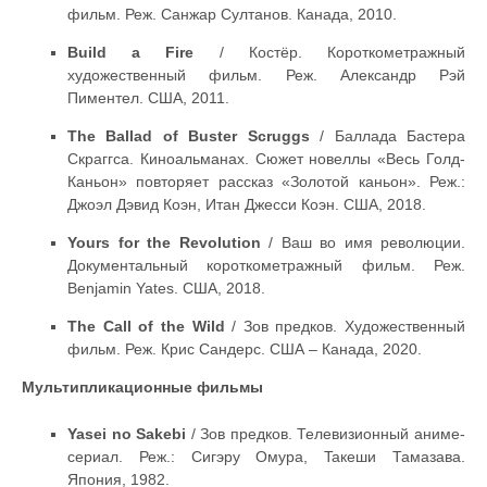
фильм. Реж. Санжар Султанов. Канада, 2010.
Build a Fire
/ Костёр. Короткометражный
художественный фильм. Реж. Александр Рэй
Пиментел. США, 2011.
The Ballad of Buster Scruggs
/ Баллада Бастера
Скраггса. Киноальманах. Сюжет новеллы «Весь Голд-
Каньон» повторяет рассказ «Золотой каньон». Реж.:
Джоэл Дэвид Коэн, Итан Джесси Коэн. США, 2018.
Yours for the Revolution
/ Ваш во имя революции.
Документальный короткометражный фильм. Реж.
Benjamin Yates. США, 2018.
The Call of the Wild
/ Зов предков. Художественный
фильм. Реж. Крис Сандерс. США – Канада, 2020.
Мультипликационные фильмы
Yasei no Sakebi
/ Зов предков. Телевизионный аниме-
сериал. Реж.: Сигэру Омура, Taкеши Тамазава.
Япония, 1982.