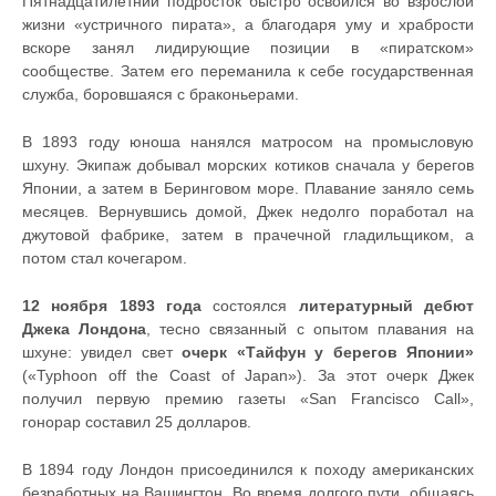
Пятнадцатилетний подросток быстро освоился во взрослой
жизни «устричного пирата», а благодаря уму и храбрости
вскоре занял лидирующие позиции в «пиратском»
сообществе. Затем его переманила к себе государственная
служба, боровшаяся с браконьерами.
В 1893 году юноша нанялся матросом на промысловую
шхуну. Экипаж добывал морских котиков сначала у берегов
Японии, а затем в Беринговом море. Плавание заняло семь
месяцев. Вернувшись домой, Джек недолго поработал на
джутовой фабрике, затем в прачечной гладильщиком, а
потом стал кочегаром.
12 ноября 1893 года
состоялся
литературный дебют
Джека Лондона
, тесно связанный с опытом плавания на
шхуне: увидел свет
очерк
«Тайфун у берегов Японии»
(«Typhoon off the Coast of Japan»). За этот очерк Джек
получил первую премию газеты «San Francisco Call»,
гонорар составил 25 долларов.
В 1894 году Лондон присоединился к походу американских
безработных на Вашингтон. Во время долгого пути, общаясь