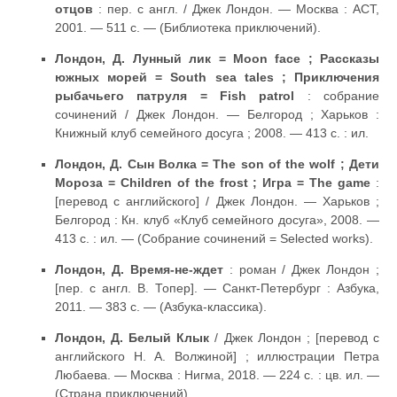
отцов
: пер. с англ. / Джек Лондон. — Москва : АСТ,
2001. — 511 с. — (Библиотека приключений).
Лондон, Д. Лунный лик = Moon face ; Рассказы
южных морей = South sea tales ; Приключения
рыбачьего патруля = Fish patrol
: собрание
сочинений / Джек Лондон. — Белгород ; Харьков :
Книжный клуб семейного досуга ; 2008. — 413 с. : ил.
Лондон, Д. Сын Волка = The son of the wolf ; Дети
Мороза = Children of the frost ; Игра = The game
:
[перевод с английского] / Джек Лондон. — Харьков ;
Белгород : Кн. клуб «Клуб семейного досуга», 2008. —
413 с. : ил. — (Собрание сочинений = Selected works).
Лондон, Д. Время-не-ждет
: роман / Джек Лондон ;
[пер. с англ. В. Топер]. — Санкт-Петербург : Азбука,
2011. — 383 с. — (Азбука-классика).
Лондон, Д. Белый Клык
/ Джек Лондон ; [перевод с
английского Н. А. Волжиной] ; иллюстрации Петра
Любаева. — Москва : Нигма, 2018. — 224 с. : цв. ил. —
(Страна приключений).