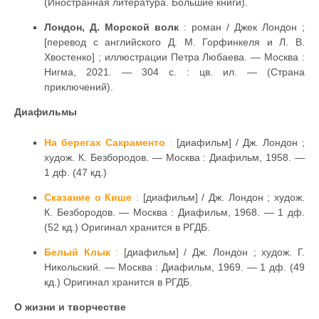
(Иностранная литература. Большие книги).
Лондон, Д. Морской волк
: роман / Джек Лондон ;
[перевод с английского Д. М. Горфинкеля и Л. В.
Хвостенко] ; иллюстрации Петра Любаева. — Москва :
Нигма, 2021. — 304 с. : цв. ил. — (Страна
приключений).
Диафильмы
На берегах Сакраменто
:
[диафильм] / Дж. Лондон ;
худож. К. Безбородов. — Москва : Диафильм, 1958. —
1 дф. (47 кд.)
Сказание о Кише
:
[диафильм] / Дж. Лондон ; худож.
К. Безбородов. — Москва : Диафильм, 1968. — 1 дф.
(52 кд.) Оригинал хранится в РГДБ.
Белый Клык
:
[диафильм] / Дж. Лондон ; худож. Г.
Никольский. — Москва : Диафильм, 1969. — 1 дф. (49
кд.) Оригинал хранится в РГДБ.
О жизни и творчестве