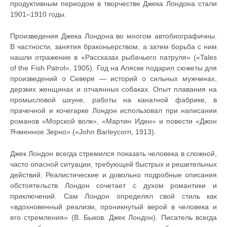
продуктивным периодом в творчестве Джека Лондона стали
1901–1910 годы.
Произведения Джека Лондона во многом автобиографичны.
В частности, занятия браконьерством, а затем борьба с ним
нашли отражение в «Рассказах рыбачьего патруля» («Tales
of the Fish Patrol», 1905). Год на Аляске подарил сюжеты для
произведений о Севере — историй о сильных мужчинах,
дерзких женщинах и отчаянных собаках. Опыт плавания на
промысловой шхуне, работы на канатной фабрике, в
прачечной и кочегарке Лондон использовал при написании
романов «Морской волк», «Мартин Иден» и повести «Джон
Ячменное Зерно» («John Barleycorn, 1913).
Джек Лондон всегда стремился показать человека в сложной,
часто опасной ситуации, требующей быстрых и решительных
действий. Реалистические и довольно подробные описания
обстоятельств Лондон сочетает с духом романтики и
приключений. Сам Лондон определял свой стиль как
«вдохновенный реализм, проникнутый верой в человека и
его стремления» (В. Быков. Джек Лондон). Писатель всегда