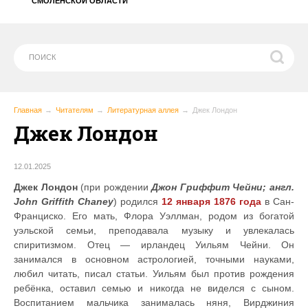
СМОЛЕНСКОЙ ОБЛАСТИ
Главная
Читателям
Литературная аллея
Джек Лондон
Джек Лондон
12.01.2025
Джек Лондон
(при рождении
Джон Гриффит Чейни; англ.
John Griffith Chaney
) родился
12 января 1876 года
в Сан-
Франциско. Его мать, Флора Уэллман, родом из богатой
уэльской семьи, преподавала музыку и увлекалась
спиритизмом. Отец — ирландец Уильям Чейни. Он
занимался в основном астрологией, точными науками,
любил читать, писал статьи. Уильям был против рождения
ребёнка, оставил семью и никогда не виделся с сыном.
Воспитанием мальчика занималась няня, Вирджиния