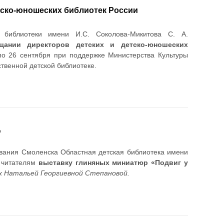
тско-юношеских библиотек России
 библиотеки имени И.С. Соколова-Микитова С. А.
щании директоров детских и детско-юношеских
по 26 сентября при поддержке Министерства Культуры
твенной детской библиотеке.
д
ования Смоленска Областная детская библиотека имени
м читателям
выставку глиняных миниатюр «Подвиг у
х Натальей Георгиевной Степановой.