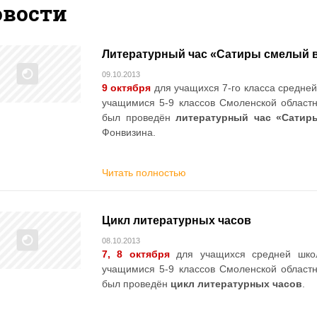
овости
Литературный час «Сатиры смелый 
09.10.2013
9 октября
для учащихся 7-го класса средне
учащимися 5-9 классов Смоленской областн
был проведён
литературный час «Сатир
Фонвизина.
Читать полностью
Цикл литературных часов
08.10.2013
7, 8 октября
для учащихся средней шко
учащимися 5-9 классов Смоленской областн
был проведён
цикл литературных часов
.