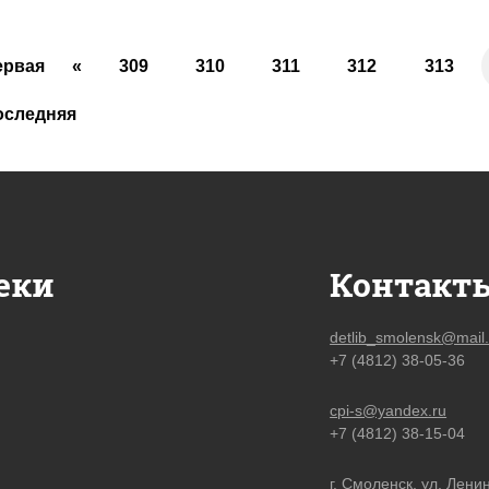
ервая
«
309
310
311
312
313
оследняя
еки
Контакт
detlib_smolensk@mail.
+7 (4812) 38-05-36
cpi-s@yandex.ru
+7 (4812) 38-15-04
г. Смоленск, ул. Ленин