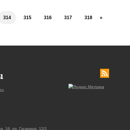
314
315
316
317
318
»
ы
ru
а, 16; пр. Гагарина, 12/1