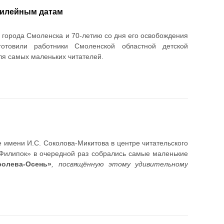
билейным датам
города Смоленска и 70-летию со дня его освобождения
готовили работники Смоленской областной детской
ля самых маленьких читателей.
е имени И.С. Соколова-Микитова в центре читательского
«Филипок» в очередной раз собрались самые маленькие
ролева-Осень»
, посвящённую этому удивительному