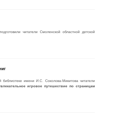
одготовили читатели Смоленской областной детской
ниг
й библиотеке имени И.С. Соколова-Микитова читатели
увлекательное игровое путешествие по страницам